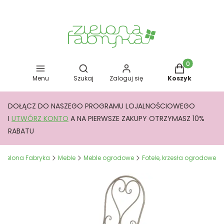
Otwórz wyszukiwarkę
Produkty w kos
Menu
Szukaj
Zaloguj się
Koszyk
DOŁĄCZ DO NASZEGO PROGRAMU LOJALNOŚCIOWEGO
I
UTWÓRZ KONTO
A NA PIERWSZE ZAKUPY OTRZYMASZ 10%
RABATU
Zielona Fabryka
Meble
Meble ogrodowe
Fotele, krzesła ogrodowe