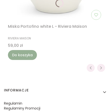
Miska Portofino white L - Riviera Maison
PRODUCENT
RIVIERA MAISON
Cena
59,00 zł
Do koszyka
Linki w stopce
INFORMACJE
Regulamin
Regulaminy Promocji