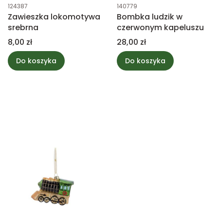
Kod produktu
Kod produktu
124387
140779
Zawieszka lokomotywa
Bombka ludzik w
srebrna
czerwonym kapeluszu
Cena
Cena
8,00 zł
28,00 zł
Do koszyka
Do koszyka