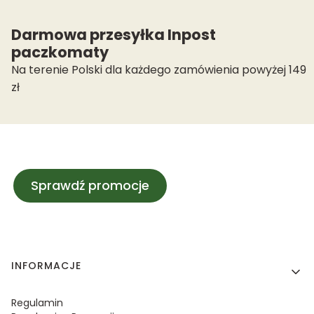
Darmowa przesyłka Inpost
paczkomaty
Na terenie Polski dla każdego zamówienia powyżej 149
zł
Sprawdź promocje
Linki w stopce
INFORMACJE
Regulamin