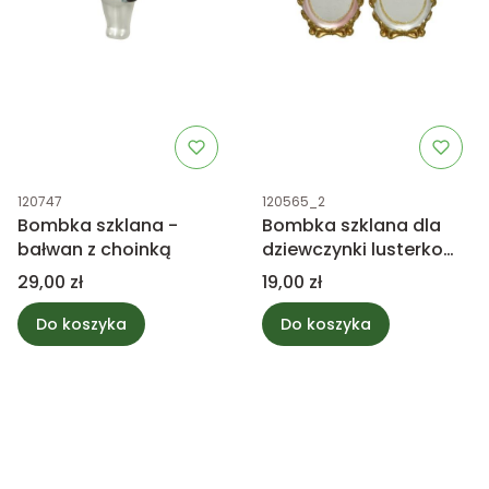
Kod produktu
Kod produktu
120747
120565_2
Bombka szklana -
Bombka szklana dla
bałwan z choinką
dziewczynki lusterko
białe
Cena
Cena
29,00 zł
19,00 zł
Do koszyka
Do koszyka