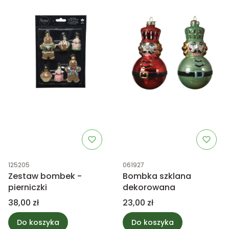
Kod produktu
Kod produktu
125205
061927
Zestaw bombek -
Bombka szklana
pierniczki
dekorowana
Cena
Cena
38,00 zł
23,00 zł
Do koszyka
Do koszyka