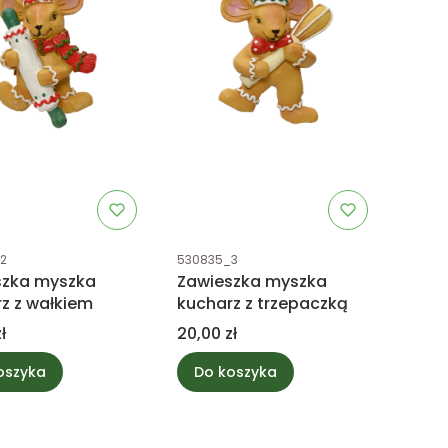
uktu
Kod produktu
2
530835_3
szka myszka
Zawieszka myszka
z z wałkiem
kucharz z trzepaczką
Cena
ł
20,00 zł
oszyka
Do koszyka