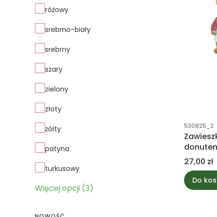
różowy
srebrno-biały
srebrny
szary
zielony
złoty
Kod produk
530825_2
żółty
Zawiesz
donute
patyna
Cena
27,00 zł
turkusowy
Do kos
Więcej opcji (3)
NOWOŚĆ