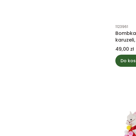
Kod produk
1123961
Bombka 
karuzeli
9cm
Cena
49,00 zł
Do kos