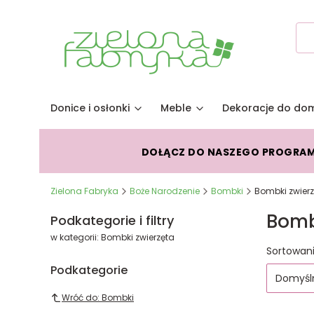
Donice i osłonki
Meble
Dekoracje do do
DOŁĄCZ DO NASZEGO PROGRA
Zielona Fabryka
Boże Narodzenie
Bombki
Bombki zwier
Bomb
Podkategorie i filtry
w kategorii: Bombki zwierzęta
Lista
Sortowani
Podkategorie
Domyśl
Wróć do: Bombki