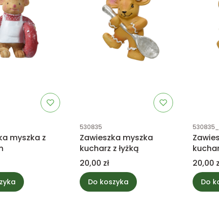
tu
Kod produktu
Kod prod
530835
530835_
ka myszka z
Zawieszka myszka
Zawie
m
kucharz z łyżką
kuchar
Cena
Cena
20,00 zł
20,00 z
zyka
Do koszyka
Do k