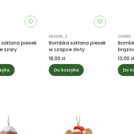
tu
Kod produktu
Kod prod
062096_3
120865
szklana piesek
Bombka szklana piesek
Bombk
e szary
w czapce złoty
brązo
Cena
Cena
18,00 zł
13,00 z
zyka
Do koszyka
Do k