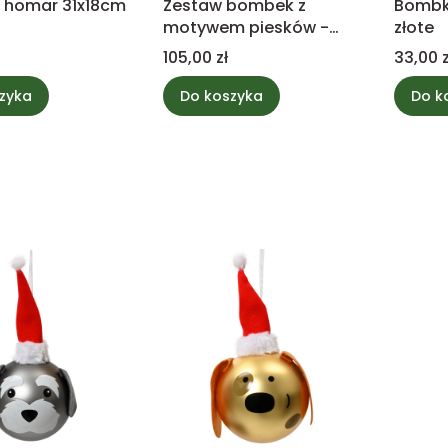
homar 31x18cm
Zestaw bombek z
Bombka
motywem piesków -
złote
bombka pies
Cena
Cena
105,00 zł
33,00 z
zyka
Do koszyka
Do k