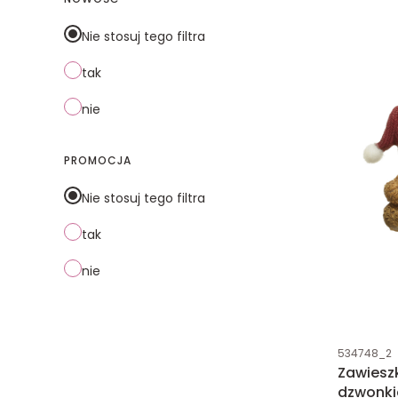
Nie stosuj tego filtra
tak
nie
PROMOCJA
Nie stosuj tego filtra
tak
nie
Kod produk
534748_2
Zawiesz
dzwonki