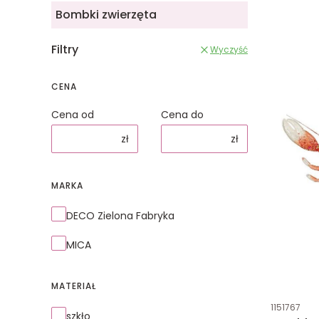
Bombki zwierzęta
Filtry
Wyczyść
CENA
Cena od
Cena do
zł
zł
MARKA
Marka
DECO Zielona Fabryka
MICA
MATERIAŁ
Kod produk
1151767
Materiał
szkło