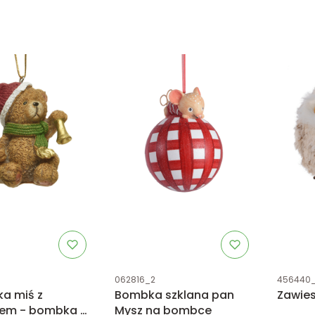
tu
Kod produktu
Kod prod
062816_2
456440
ka miś z
Bombka szklana pan
Zawies
em - bombka z
Mysz na bombce