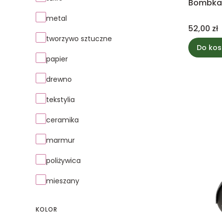
Bombka 
metal
Cena
52,00 zł
tworzywo sztuczne
Do kos
papier
drewno
tekstylia
ceramika
marmur
poliżywica
mieszany
KOLOR