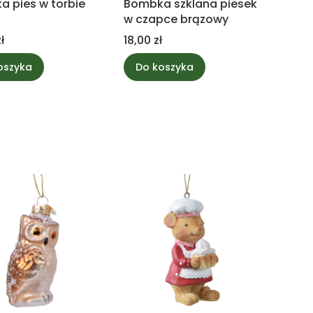
 pies w torbie
Bombka szklana piesek
w czapce brązowy
Cena
ł
18,00 zł
oszyka
Do koszyka