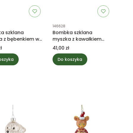
uktu
Kod produktu
146628
a szklana
Bombka szklana
a z bębenkiem w
myszka z kawałkiem
trze
żółtego serka
Cena
ł
41,00 zł
oszyka
Do koszyka