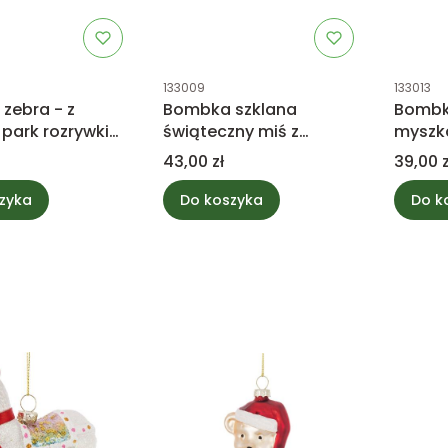
tu
Kod produktu
Kod prod
133009
133013
zebra - z
Bombka szklana
Bombk
, park rozrywki
świąteczny miś z
myszk
prezentami
orkies
Cena
Cena
43,00 zł
39,00 z
zyka
Do koszyka
Do k