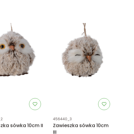
uktu
Kod produktu
_2
456440_3
zka sówka 10cm II
Zawieszka sówka 10cm
III