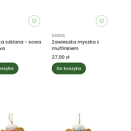
uktu
Kod produktu
530825
a szklana - sowa
Zawieszka myszka z
wa
muffinkiem
Cena
ł
27,00 zł
oszyka
Do koszyka