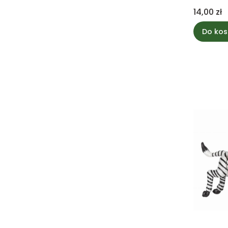
tw. sztu
Cena
14,00 zł
Do kos