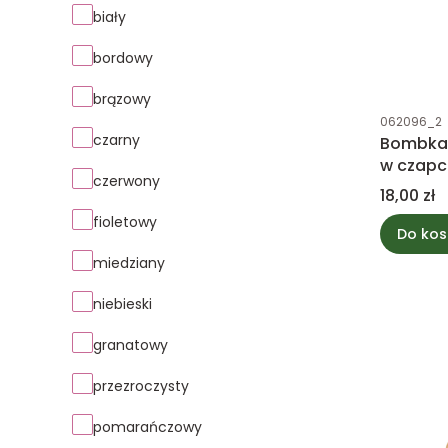
Kolor
biały
bordowy
brązowy
Kod produk
062096_2
czarny
Bombka 
w czapc
czerwony
Cena
18,00 zł
fioletowy
Do kos
miedziany
niebieski
granatowy
przezroczysty
pomarańczowy