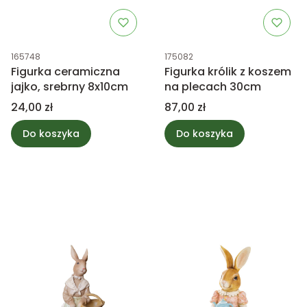
Kod produktu
Kod produktu
165748
175082
Figurka ceramiczna
Figurka królik z koszem
jajko, srebrny 8x10cm
na plecach 30cm
Cena
Cena
24,00 zł
87,00 zł
Do koszyka
Do koszyka