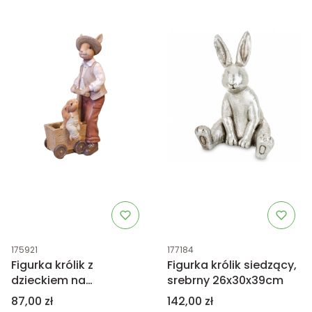
Kod produktu
Kod produktu
175921
177184
Figurka królik z
Figurka królik siedzący,
dzieckiem na
srebrny 26x30x39cm
przyczepce 24cm
Cena
Cena
87,00 zł
142,00 zł