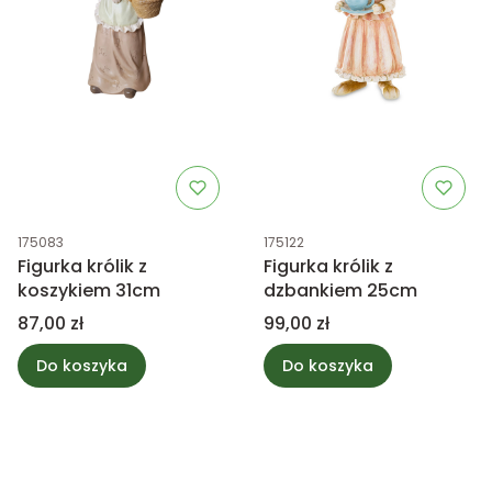
Kod produktu
Kod produktu
175083
175122
Figurka królik z
Figurka królik z
koszykiem 31cm
dzbankiem 25cm
Cena
Cena
87,00 zł
99,00 zł
Do koszyka
Do koszyka