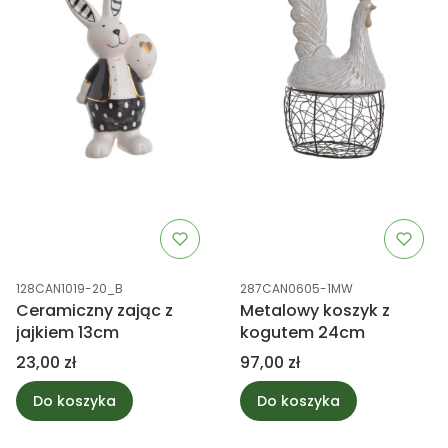
Kod produktu
Kod produktu
128CAN1019-20_B
287CAN0605-1MW
Ceramiczny zając z
Metalowy koszyk z
jajkiem 13cm
kogutem 24cm
Cena
Cena
23,00 zł
97,00 zł
Do koszyka
Do koszyka