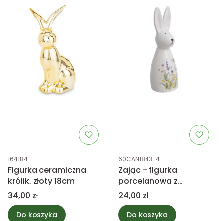
Kod produktu
Kod produktu
164184
60CAN1843-4
Figurka ceramiczna
Zając - figurka
królik, złoty 18cm
porcelanowa z
kwiatkami
Cena
Cena
34,00 zł
24,00 zł
Do koszyka
Do koszyka