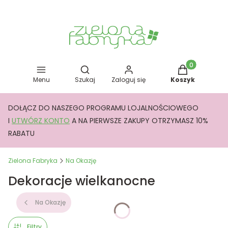
Otwórz wyszukiwarkę
Produkty w kos
Menu
Szukaj
Zaloguj się
Koszyk
DOŁĄCZ DO NASZEGO PROGRAMU LOJALNOŚCIOWEGO
I
UTWÓRZ KONTO
A NA PIERWSZE ZAKUPY OTRZYMASZ 10%
RABATU
Zielona Fabryka
Na Okazję
Dekoracje wielkanocne
Na Okazję
Filtry