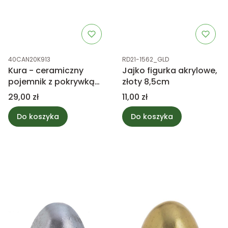
Kod produktu
Kod produktu
40CAN20K913
RD21-1562_GLD
Kura - ceramiczny
Jajko figurka akrylowe,
pojemnik z pokrywką
złoty 8,5cm
11cm
Cena
Cena
29,00 zł
11,00 zł
Do koszyka
Do koszyka