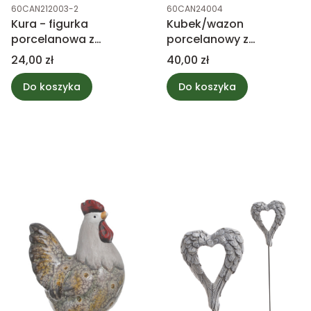
Kod produktu
Kod produktu
60CAN212003-2
60CAN24004
Kura - figurka
Kubek/wazon
porcelanowa z
porcelanowy z
kwiatkami 10,5cm
kwiatkami 11,2cm
Cena
Cena
24,00 zł
40,00 zł
Do koszyka
Do koszyka