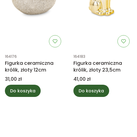
Kod produktu
Kod produktu
164176
164183
Figurka ceramiczna
Figurka ceramiczna
królik, złoty 12cm
królik, złoty 23,5cm
Cena
Cena
31,00 zł
41,00 zł
Do koszyka
Do koszyka