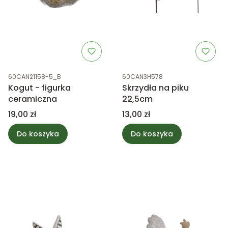
Kod produktu
Kod produktu
60CAN21158-5_B
60CAN3H578
Kogut - figurka
Skrzydła na piku
ceramiczna
22,5cm
Cena
Cena
19,00 zł
13,00 zł
Do koszyka
Do koszyka