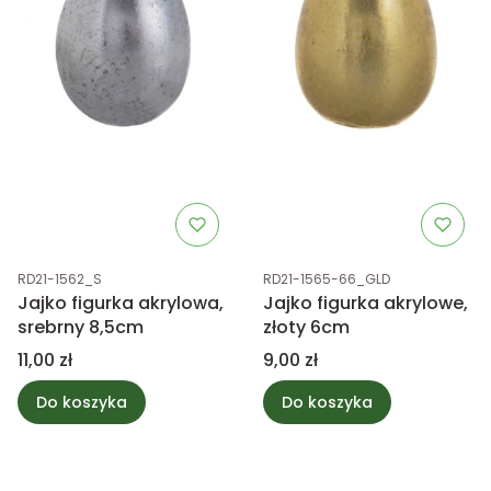
Kod produktu
Kod produktu
RD21-1562_S
RD21-1565-66_GLD
Jajko figurka akrylowa,
Jajko figurka akrylowe,
srebrny 8,5cm
złoty 6cm
Cena
Cena
11,00 zł
9,00 zł
Do koszyka
Do koszyka