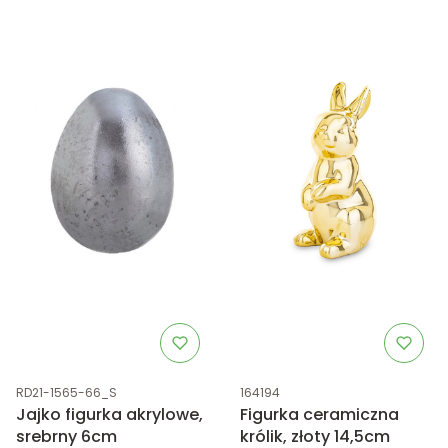
Kod produktu
Kod produktu
RD21-1565-66_S
164194
Jajko figurka akrylowe,
Figurka ceramiczna
srebrny 6cm
królik, złoty 14,5cm