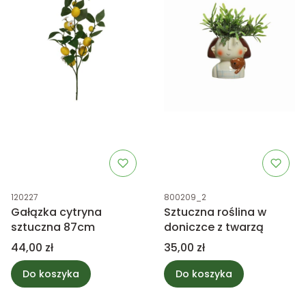
Kod produktu
Kod produktu
120227
800209_2
Gałązka cytryna
Sztuczna roślina w
sztuczna 87cm
doniczce z twarzą
Cena
Cena
44,00 zł
35,00 zł
Do koszyka
Do koszyka