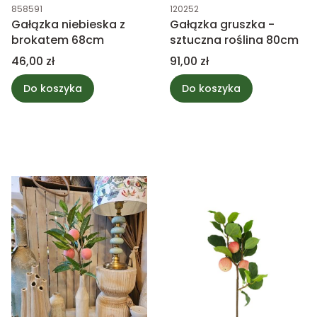
Kod produktu
Kod produktu
858591
120252
Gałązka niebieska z
Gałązka gruszka -
brokatem 68cm
sztuczna roślina 80cm
Cena
Cena
46,00 zł
91,00 zł
Do koszyka
Do koszyka