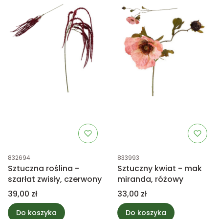
Kod produktu
Kod produktu
832694
833993
Sztuczna roślina -
Sztuczny kwiat - mak
szarłat zwisły, czerwony
miranda, różowy
Cena
Cena
39,00 zł
33,00 zł
Do koszyka
Do koszyka