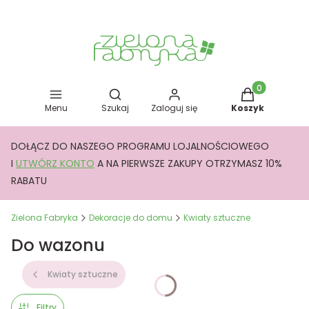
Otwórz wyszukiwarkę
Produkty w kos
Menu
Szukaj
Zaloguj się
Koszyk
DOŁĄCZ DO NASZEGO PROGRAMU LOJALNOŚCIOWEGO
I
UTWÓRZ KONTO
A NA PIERWSZE ZAKUPY OTRZYMASZ 10%
RABATU
Zielona Fabryka
Dekoracje do domu
Kwiaty sztuczne
Do wazonu
Kwiaty sztuczne
Filtry