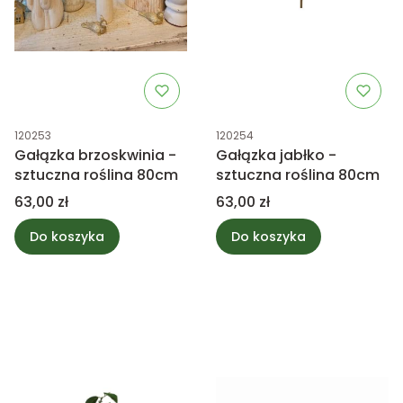
Kod produktu
Kod produktu
120253
120254
Gałązka brzoskwinia -
Gałązka jabłko -
sztuczna roślina 80cm
sztuczna roślina 80cm
Cena
Cena
63,00 zł
63,00 zł
Do koszyka
Do koszyka