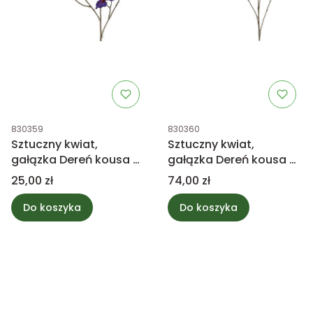
Kod produktu
Kod produktu
830359
830360
Sztuczny kwiat,
Sztuczny kwiat,
gałązka Dereń kousa -
gałązka Dereń kousa -
fioletowy 75cm
fioletowy 128cm
Cena
Cena
25,00 zł
74,00 zł
Do koszyka
Do koszyka