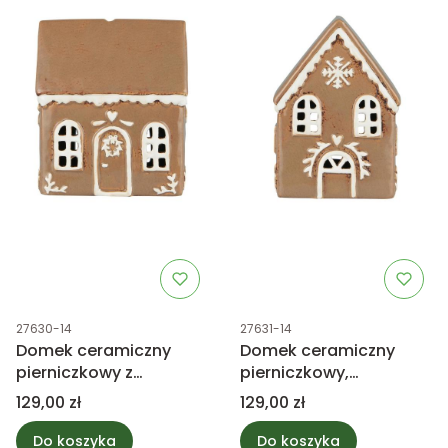
Kod produktu
Kod produktu
27630-14
27631-14
Domek ceramiczny
Domek ceramiczny
pierniczkowy z
pierniczkowy,
wieńcem Stillenat
śnieżynka Stillenat
Cena
Cena
129,00 zł
129,00 zł
Do koszyka
Do koszyka