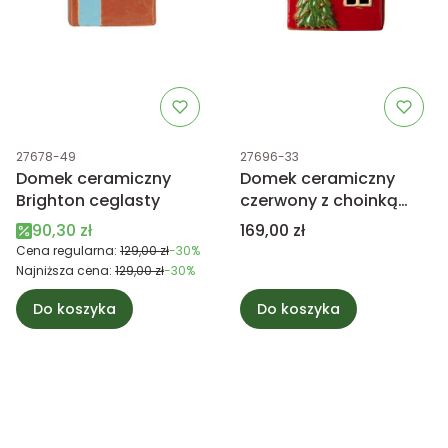
Kod produktu
Kod produktu
27678-49
27696-33
Domek ceramiczny
Domek ceramiczny
Brighton ceglasty
czerwony z choinką
Stillenat
Cena promocyjna
Cena
90,30 zł
169,00 zł
Cena regularna:
129,00 zł
-30%
Najniższa cena:
129,00 zł
-30%
Do koszyka
Do koszyka