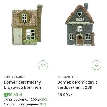
Kod produktu
Kod produktu
228CAN16402
228CAN16406
Domek ceramiczny
Domek ceramiczny z
brązowy z kominem
serduszkiem LOVE
Cena promocyjna
Cena
80,50 zł
95,00 zł
Cena regularna:
115,00 zł
-30%
Najniższa cena:
115,00 zł
-30%