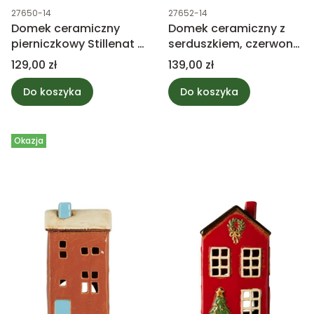
Kod produktu
Kod produktu
27650-14
27652-14
Domek ceramiczny
Domek ceramiczny z
pierniczkowy Stillenat z
serduszkiem, czerwony
serduszkami
dach Stillenat
Cena
Cena
129,00 zł
139,00 zł
Do koszyka
Do koszyka
Okazja