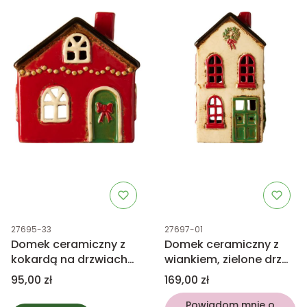
Kod produktu
Kod produktu
27695-33
27697-01
Domek ceramiczny z
Domek ceramiczny z
kokardą na drzwiach
wiankiem, zielone drzwi
Stillenat
Stillenat
Cena
Cena
95,00 zł
169,00 zł
Powiadom mnie o