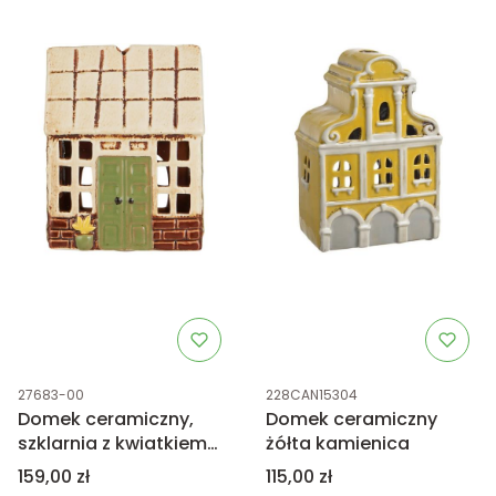
Kod produktu
Kod produktu
27683-00
228CAN15304
Domek ceramiczny,
Domek ceramiczny
szklarnia z kwiatkiem
żółta kamienica
Orangerie
Cena
Cena
159,00 zł
115,00 zł