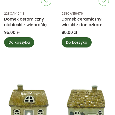
Kod produktu
Kod produktu
228CAN16418
228CAN16476
Domek ceramiczny
Domek ceramiczny
niebieski z winoroślą
wiejski z doniczkami
Cena
Cena
95,00 zł
85,00 zł
Do koszyka
Do koszyka