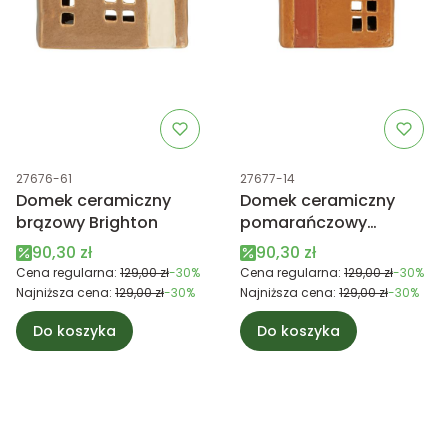
Kod produktu
Kod produktu
27676-61
27677-14
Domek ceramiczny
Domek ceramiczny
brązowy Brighton
pomarańczowy
Brighton
Cena promocyjna
Cena promocyjna
90,30 zł
90,30 zł
Cena regularna:
129,00 zł
-30%
Cena regularna:
129,00 zł
-30%
Najniższa cena:
129,00 zł
-30%
Najniższa cena:
129,00 zł
-30%
Do koszyka
Do koszyka