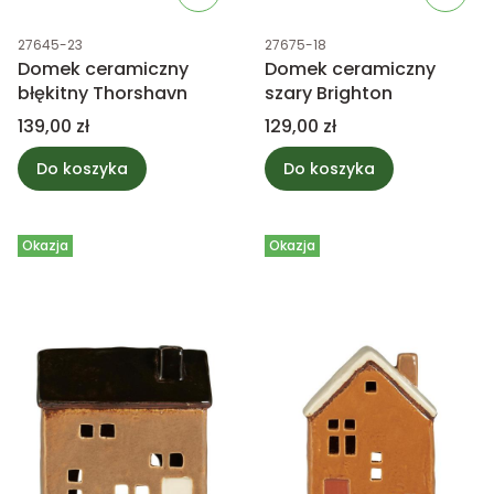
Kod produktu
Kod produktu
27645-23
27675-18
Domek ceramiczny
Domek ceramiczny
błękitny Thorshavn
szary Brighton
Cena
Cena
139,00 zł
129,00 zł
Do koszyka
Do koszyka
Okazja
Okazja