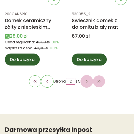
Kod produktu
Kod produktu
208CAN6210
530955_2
Domek ceramiczny
Świecznik domek z
żółty z niebieskim
dolomitu biały mat
dachem
Cena promocyjna
Cena
28,00 zł
67,00 zł
Cena regularna:
40,00 zł
-30%
Najniższa cena:
40,00 zł
-30%
Do koszyka
Do koszyka
Strona
z 5
Wróć do pierwszej strony z produktami
Przejdź do ostat
Darmowa przesyłka Inpost