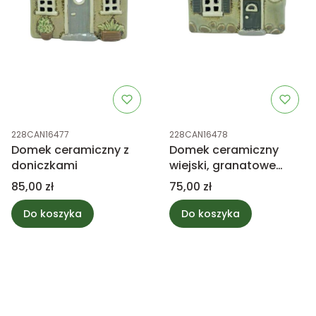
Kod produktu
Kod produktu
228CAN16477
228CAN16478
Domek ceramiczny z
Domek ceramiczny
doniczkami
wiejski, granatowe
drzwi
Cena
Cena
85,00 zł
75,00 zł
Do koszyka
Do koszyka