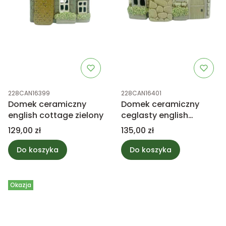
Kod produktu
Kod produktu
228CAN16399
228CAN16401
Domek ceramiczny
Domek ceramiczny
english cottage zielony
ceglasty english
cottage z mchem
Cena
Cena
129,00 zł
135,00 zł
Do koszyka
Do koszyka
Okazja