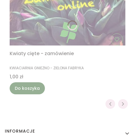
Kwiaty cięte - zamówienie
PRODUCENT
KWIACIARNIA GNIEZNO - ZIELONA FABRYKA
Cena
1,00 zł
Do koszyka
Linki w stopce
INFORMACJE