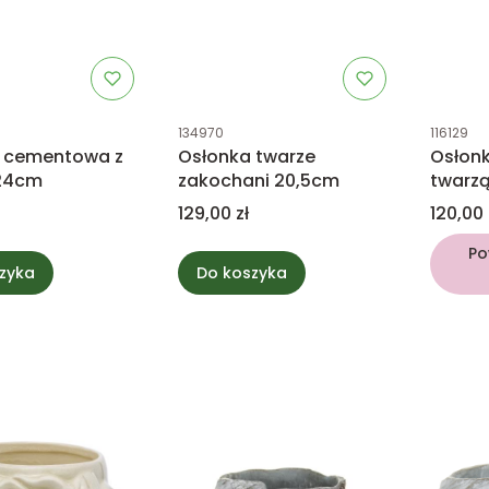
tu
Kod produktu
Kod prod
134970
116129
 cementowa z
Osłonka twarze
Osłon
 24cm
zakochani 20,5cm
twarz
Cena
Cena
129,00 zł
120,00 
Po
zyka
Do koszyka