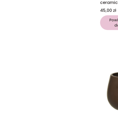
ceramic
20cm
Cena
45,00 zł
Pow
d