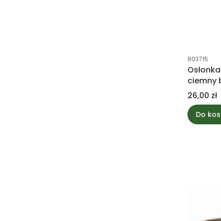
Kod produk
803715
Osłonka 
ciemny 
Cena
26,00 zł
Do kos