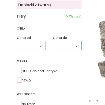
Doniczki z twarzą
Filtry
Wyczyść
CENA
Cena od
Cena do
zł
zł
MARKA
Marka
DECO Zielona Fabryka
PTMD
WYSOKOŚĆ
Kod produk
135512
wysokość
do 12cm