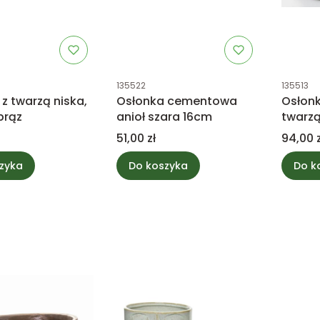
tu
Kod produktu
Kod prod
135522
135513
z twarzą niska,
Osłonka cementowa
Osłon
brąz
anioł szara 16cm
twarzą
Cena
Cena
51,00 zł
94,00 z
zyka
Do koszyka
Do k