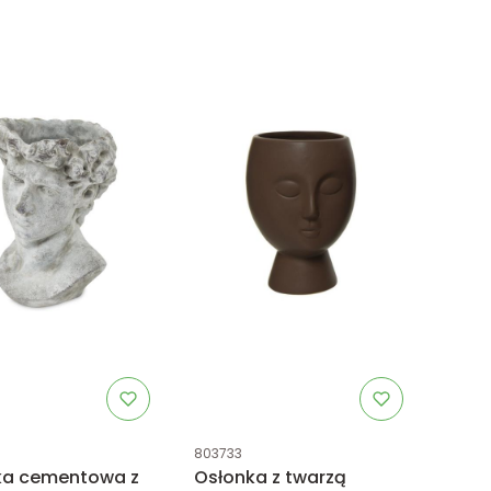
uktu
Kod produktu
803733
ka cementowa z
Osłonka z twarzą