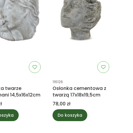
uktu
Kod produktu
116126
a twarze
Osłonka cementowa z
ani 14,5x16x12cm
twarzą 17x18x19,5cm
Cena
ł
78,00 zł
oszyka
Do koszyka