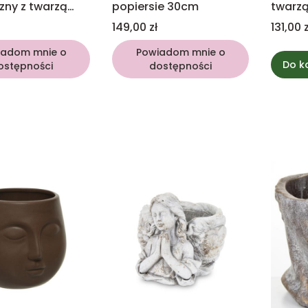
zny z twarzą
popiersie 30cm
twarz
Cena
Cena
149,00 zł
131,00 z
iadom mnie o
Powiadom mnie o
Do k
ostępności
dostępności