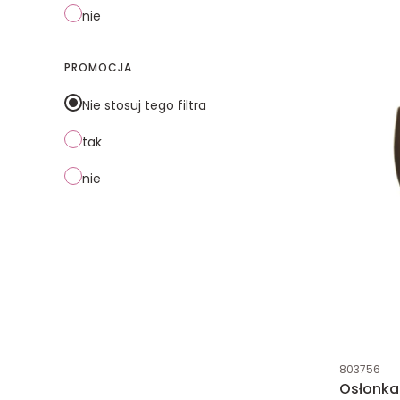
nie
PROMOCJA
Nie stosuj tego filtra
tak
nie
Kod produk
803756
Osłonk