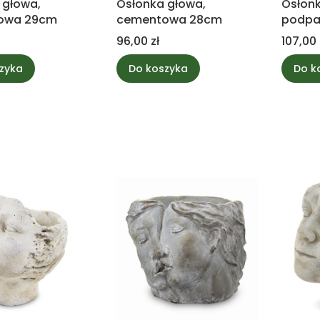
 głowa,
Osłonka głowa,
Osłon
owa 29cm
cementowa 28cm
podpar
Cena
Cena
96,00 zł
107,00 
zyka
Do koszyka
Do k