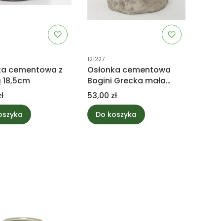
uktu
Kod produktu
121227
ka cementowa z
Osłonka cementowa
 18,5cm
Bogini Grecka mała
20cm
Cena
ł
53,00 zł
oszyka
Do koszyka