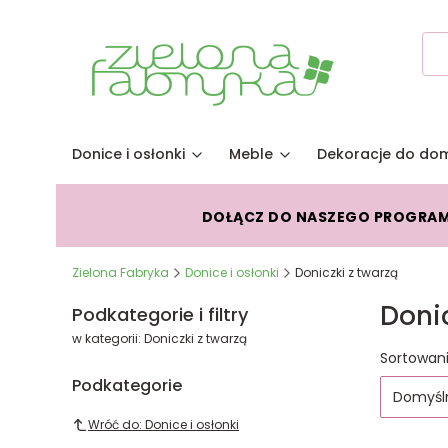
Donice i osłonki
Meble
Dekoracje do do
DOŁĄCZ DO NASZEGO PROGRA
Zielona Fabryka
Donice i osłonki
Doniczki z twarzą
Donic
Podkategorie i filtry
w kategorii: Doniczki z twarzą
Lista
Sortowani
Podkategorie
Domyśl
Wróć do: Donice i osłonki