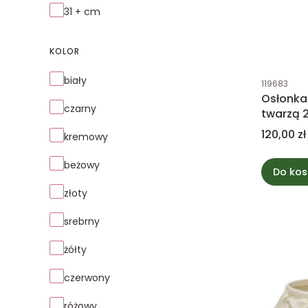
31 + cm
KOLOR
Kolor
biały
Kod produk
119683
Osłonka
czarny
twarzą
Cena
120,00 zł
kremowy
beżowy
Do kos
złoty
srebrny
żółty
czerwony
różowy