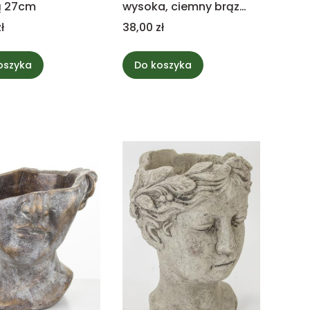
ą 27cm
wysoka, ciemny brąz
15cm
Cena
ł
38,00 zł
oszyka
Do koszyka