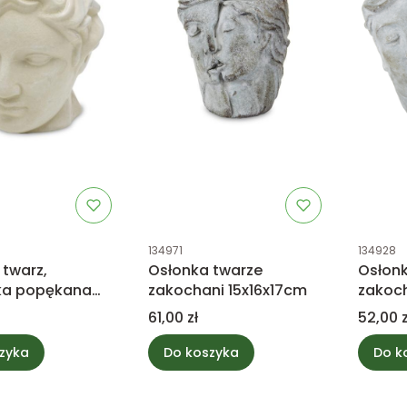
tu
Kod produktu
Kod prod
134971
134928
 twarz,
Osłonka twarze
Osłonk
ka popękana
zakochani 15x16x17cm
zakoch
Cena
Cena
61,00 zł
52,00 z
zyka
Do koszyka
Do k