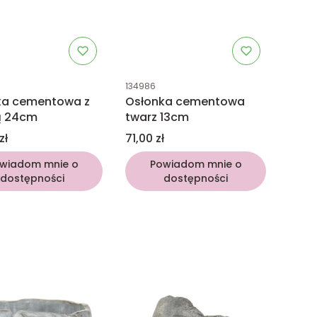
uktu
Kod produktu
134986
ka cementowa z
Osłonka cementowa
ą 24cm
twarz 13cm
Cena
zł
71,00 zł
wiadom mnie o
Powiadom mnie o
dostępności
dostępności