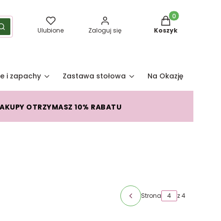
Produkty w koszy
yść
Szukaj
Ulubione
Zaloguj się
Koszyk
e i zapachy
Zastawa stołowa
Na Okazję
Pro
ZAKUPY OTRZYMASZ 10% RABATU
Strona
z 4
Poprzednie produkty