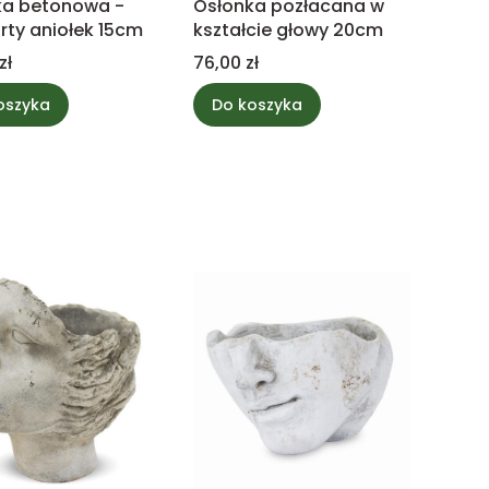
ka betonowa -
Osłonka pozłacana w
ty aniołek 15cm
kształcie głowy 20cm
Cena
zł
76,00 zł
oszyka
Do koszyka