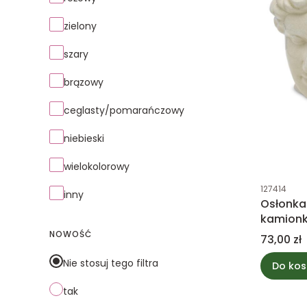
zielony
szary
brązowy
ceglasty/pomarańczowy
niebieski
wielokolorowy
Kod produk
127414
inny
Osłonka
kamion
20cm
NOWOŚĆ
Cena
73,00 zł
Nie stosuj tego filtra
Do kos
tak