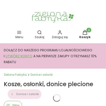
Otwórz wyszukiwarkę
Produkty w kos
Menu
Szukaj
Zaloguj się
Koszyk
DOŁĄCZ DO NASZEGO PROGRAMU LOJALNOŚCIOWEGO
I
UTWÓRZ KONTO
A NA PIERWSZE ZAKUPY OTRZYMASZ 10%
RABATU
Zielona Fabryka
Donice i osłonki
Kosze, osłonki, donice plecione
Donice i osłonki
Filtry