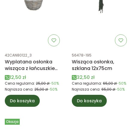
Kod produktu
Kod produktu
42CAN80122_3
56478-195
Wyplatana osłonka
Wisząca osłonka,
wisząca z łańcuszkiem
szklana 12x75cm
S 20cm
Cena promocyjna
Cena promocyjna
12,50 zł
32,50 zł
Cena regularna:
25,00 zł
-50%
Cena regularna:
65,00 zł
-50%
Najniższa cena:
25,00 zł
-50%
Najniższa cena:
65,00 zł
-50%
Do koszyka
Do koszyka
Okazja