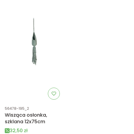
Kod produktu
56478-195_2
Wisząca osłonka,
szklana 12x75cm
Cena promocyjna
32,50 zł