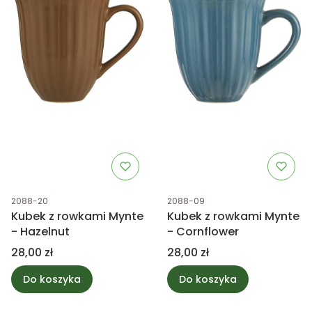
Kod produktu
Kod produktu
2088-20
2088-09
Kubek z rowkami Mynte
Kubek z rowkami Mynte
- Hazelnut
- Cornflower
Cena
Cena
28,00 zł
28,00 zł
Do koszyka
Do koszyka