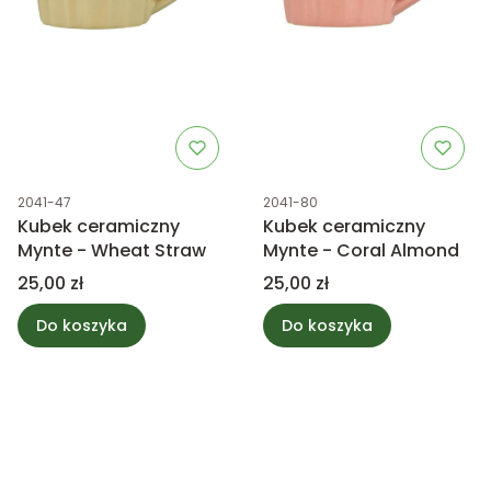
Kod produktu
Kod produktu
2041-47
2041-80
Kubek ceramiczny
Kubek ceramiczny
Mynte - Wheat Straw
Mynte - Coral Almond
Cena
Cena
25,00 zł
25,00 zł
Do koszyka
Do koszyka