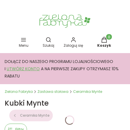
Otwórz wyszukiwarkę
Produkty w kos
Menu
Szukaj
Zaloguj się
Koszyk
DOŁĄCZ DO NASZEGO PROGRAMU LOJALNOŚCIOWEGO
I
UTWÓRZ KONTO
A NA PIERWSZE ZAKUPY OTRZYMASZ 10%
RABATU
Zielona Fabryka
Zastawa stołowa
Ceramika Mynte
Kubki Mynte
Ceramika Mynte
Filtry