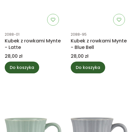
Kod produktu
Kod produktu
2088-01
2088-95
Kubek z rowkami Mynte
Kubek z rowkami Mynte
- Latte
- Blue Bell
Cena
Cena
28,00 zł
28,00 zł
Do koszyka
Do koszyka