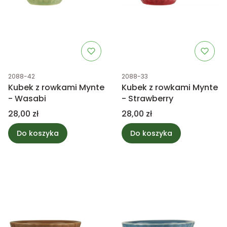
Kod produktu
Kod produktu
2088-42
2088-33
Kubek z rowkami Mynte
Kubek z rowkami Mynte
- Wasabi
- Strawberry
Cena
Cena
28,00 zł
28,00 zł
Do koszyka
Do koszyka