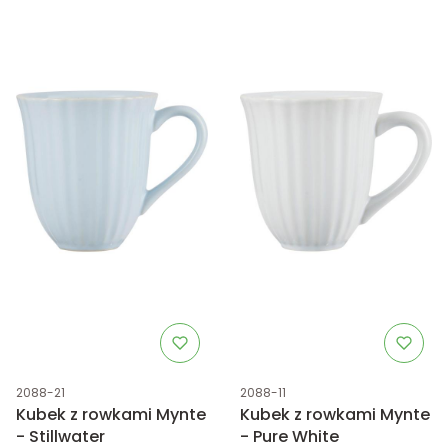
Kod produktu
Kod produktu
2088-21
2088-11
Kubek z rowkami Mynte
Kubek z rowkami Mynte
- Stillwater
- Pure White