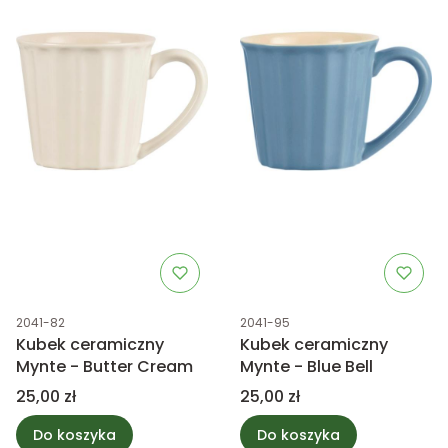
Kod produktu
Kod produktu
2041-82
2041-95
Kubek ceramiczny
Kubek ceramiczny
Mynte - Butter Cream
Mynte - Blue Bell
Cena
Cena
25,00 zł
25,00 zł
Do koszyka
Do koszyka