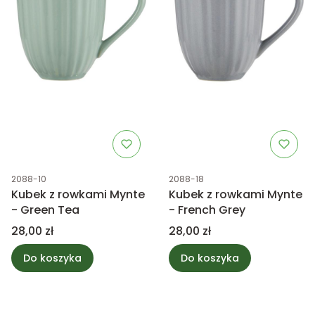
Kod produktu
Kod produktu
2088-10
2088-18
Kubek z rowkami Mynte
Kubek z rowkami Mynte
- Green Tea
- French Grey
Cena
Cena
28,00 zł
28,00 zł
Do koszyka
Do koszyka