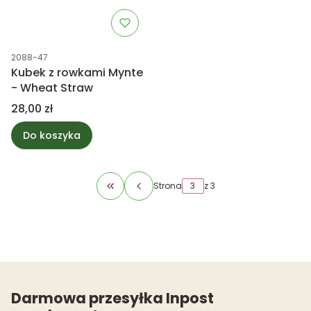
Kod produktu
2088-47
Kubek z rowkami Mynte
- Wheat Straw
Cena
28,00 zł
Do koszyka
Strona
z 3
Wróć do pierwszej strony z produktami
Darmowa przesyłka Inpost