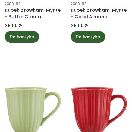
Kod produktu
Kod produktu
2088-82
2088-80
Kubek z rowkami Mynte
Kubek z rowkami Mynte
- Butter Cream
- Coral Almond
Cena
Cena
28,00 zł
28,00 zł
Do koszyka
Do koszyka