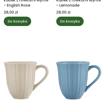
Kubek z rowkami Mynte
Kubek z rowkami Mynte
- English Rose
- Lemonade
Cena
Cena
28,00 zł
28,00 zł
Do koszyka
Do koszyka