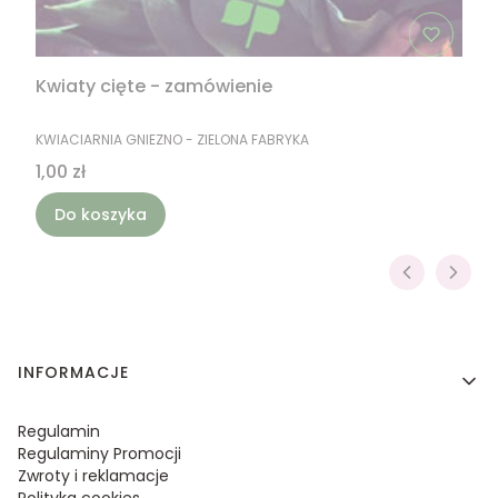
Kwiaty cięte - zamówienie
PRODUCENT
KWIACIARNIA GNIEZNO - ZIELONA FABRYKA
Cena
1,00 zł
Do koszyka
Linki w stopce
INFORMACJE
Regulamin
Regulaminy Promocji
Zwroty i reklamacje
Polityka cookies