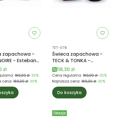
uktu
Kod produktu
TET-078
a zapachowa -
Świeca zapachowa -
NOIRE - Esteban
TECK & TONKA -
Esteban Paris
 promocyjna
Cena promocyjna
0 zł
118,30 zł
ularna:
169,00 zł
-30%
Cena regularna:
169,00 zł
-30%
a cena:
169,00 zł
-30%
Najniższa cena:
169,00 zł
-30%
oszyka
Do koszyka
Okazja