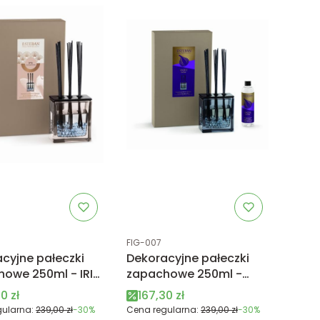
uktu
Kod produktu
FIG-007
cyjne pałeczki
Dekoracyjne pałeczki
owe 250ml - IRIS
zapachowe 250ml -
ERE - Esteban
FIGUE NOIRE - Esteban
 promocyjna
Cena promocyjna
0 zł
167,30 zł
Paris
ularna:
239,00 zł
-30%
Cena regularna:
239,00 zł
-30%