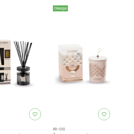
Okazja
uktu
Kod produktu
IRI-010