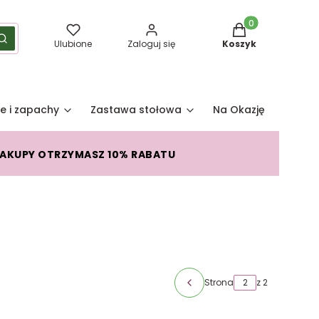
Produkty w koszy
yść
Szukaj
Ulubione
Zaloguj się
Koszyk
e i zapachy
Zastawa stołowa
Na Okazję
Pro
ZAKUPY OTRZYMASZ 10% RABATU
Strona
z 2
Poprzednie produkty