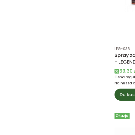
Kod produk
LEG-038
Spray z
- LEGEND
Esteban 
Cena 
69,30 
Cena regul
Najniższa 
Do kos
Okazja