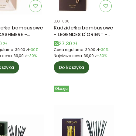
uktu
Kod produktu
LEG-006
dełka bambusowe
Kadzidełka bambusowe
- LEGENDES D'ORIENT -
n Paris
Esteban Paris
 promocyjna
Cena promocyjna
 zł
27,30 zł
ularna:
39,00 zł
-30%
Cena regularna:
39,00 zł
-30%
a cena:
39,00 zł
-30%
Najniższa cena:
39,00 zł
-30%
oszyka
Do koszyka
Okazja