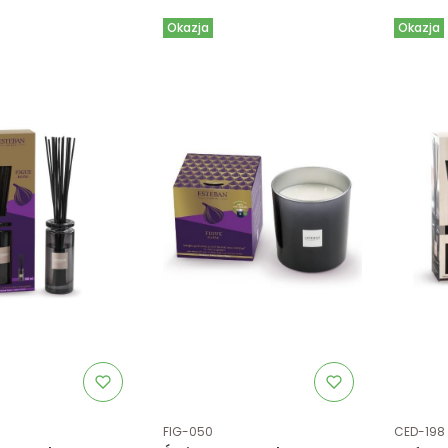
Okazja
Okazja
tu
Kod produktu
Kod prod
FIG-050
CED-198