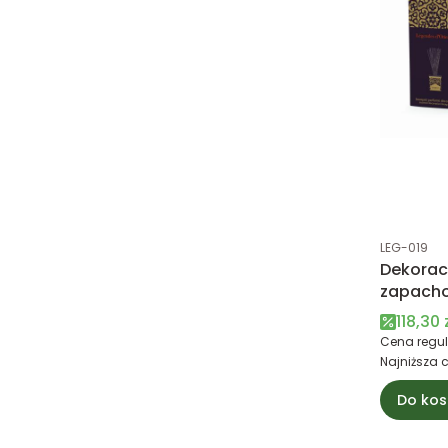
Kod produk
LEG-019
Dekorac
zapacho
LEGENDE
Cena 
118,30 
Esteban 
Cena regul
Najniższa 
Do kos