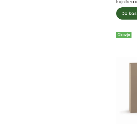
Najniższa 
Do kos
Okazja