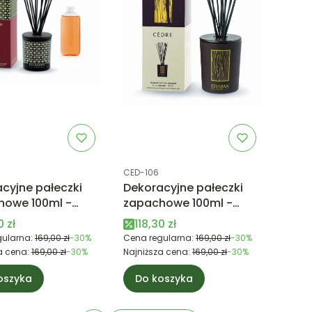
uktu
Kod produktu
CED-106
cyjne pałeczki
Dekoracyjne pałeczki
howe 100ml -
zapachowe 100ml -
& TONKA -
CEDRE - Esteban Paris
 promocyjna
Cena promocyjna
0 zł
118,30 zł
n Paris
ularna:
169,00 zł
-30%
Cena regularna:
169,00 zł
-30%
a cena:
169,00 zł
-30%
Najniższa cena:
169,00 zł
-30%
oszyka
Do koszyka