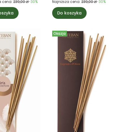
a cena:
239,00 zł
-30%
Najniższa cena:
239,00 zł
-30%
oszyka
Do koszyka
Okazja