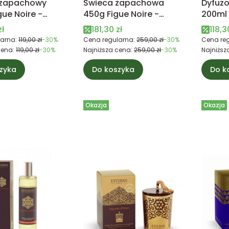
 zapachowy
Świeca zapachowa
Dyfuz
gue Noire -
450g Figue Noire -
200ml 
Paris
Esteban Paris
Paris
promocyjna
Cena promocyjna
Cena
zł
181,30 zł
118,3
arna:
119,00 zł
-30%
Cena regularna:
259,00 zł
-30%
Cena reg
cena:
119,00 zł
-30%
Najniższa cena:
259,00 zł
-30%
Najniższ
zyka
Do koszyka
Do k
Okazja
Okazja