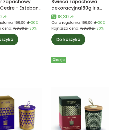
or zapachowy
Świeca zapachowa
Cedre - Esteban
dekoracyjna180g Iris
Cachemire - Esteban
 promocyjna
Cena promocyjna
0 zł
118,30 zł
Paris
ularna:
169,00 zł
-30%
Cena regularna:
169,00 zł
-30%
a cena:
169,00 zł
-30%
Najniższa cena:
169,00 zł
-30%
oszyka
Do koszyka
Okazja