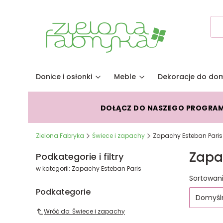
Donice i osłonki
Meble
Dekoracje do do
DOŁĄCZ DO NASZEGO PROGRA
Zielona Fabryka
Świece i zapachy
Zapachy Esteban Paris
Zapa
Podkategorie i filtry
w kategorii: Zapachy Esteban Paris
Lista
Sortowani
Podkategorie
Domyśl
Wróć do: Świece i zapachy