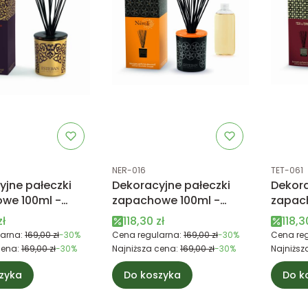
tu
Kod produktu
Kod prod
NER-016
TET-061
yjne pałeczki
Dekoracyjne pałeczki
Dekora
we 100ml -
zapachowe 100ml -
zapac
S D'ORIENT -
NEROLI - Esteban Paris
TECK 
promocyjna
Cena promocyjna
Cena
zł
118,30 zł
118,3
Paris
Esteba
arna:
169,00 zł
-30%
Cena regularna:
169,00 zł
-30%
Cena reg
cena:
169,00 zł
-30%
Najniższa cena:
169,00 zł
-30%
Najniższ
zyka
Do koszyka
Do k