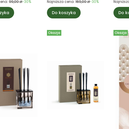
cena:
99,00 zł
-30%
Najniższa cena:
169,00 zł
-30%
Najniższ
zyka
Do koszyka
Do k
Okazja
Okazja