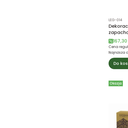
Kod produk
LEG-014
Dekorac
zapacho
LEGENDE
Cena 
167,30 
Esteban 
Cena regul
Najniższa 
Do kos
Okazja