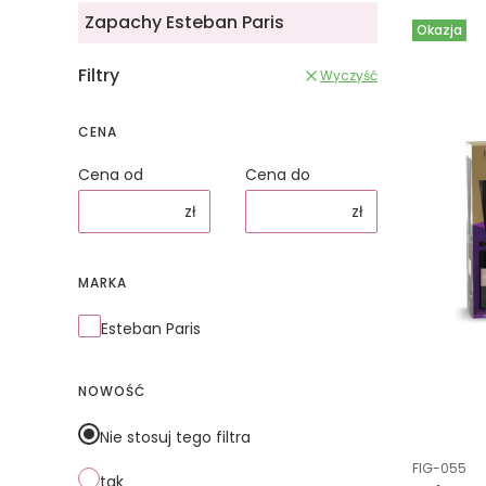
Zapachy Esteban Paris
Okazja
Filtry
Wyczyść
CENA
Cena od
Cena do
zł
zł
MARKA
Marka
Esteban Paris
NOWOŚĆ
Nie stosuj tego filtra
Kod produk
FIG-055
tak