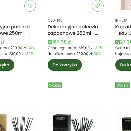
tu
Kod produktu
Kod prod
CED-100
IRI-013
yjne pałeczki
Dekoracyjne pałeczki
Kadzi
we 250ml -
zapachowe 250ml -
- IRIS CASHMERE -
S D'ORIENT -
CEDRE - Esteban Paris
Esteba
promocyjna
Cena promocyjna
Cena
zł
167,30 zł
27,30
Paris
arna:
239,00 zł
-30%
Cena regularna:
239,00 zł
-30%
Cena reg
cena:
239,00 zł
-30%
Najniższa cena:
239,00 zł
-30%
Najniższ
zyka
Do koszyka
Do k
Okazja
Okazja