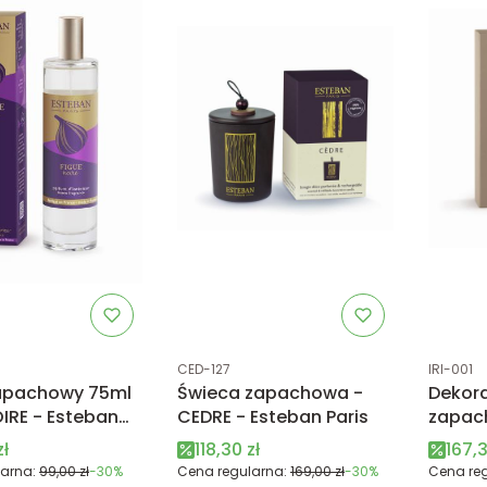
tu
Kod produktu
Kod prod
CED-127
IRI-001
apachowy 75ml
Świeca zapachowa -
Dekora
IRE - Esteban
CEDRE - Esteban Paris
zapach
CASHM
promocyjna
Cena promocyjna
Cena
zł
118,30 zł
167,3
Paris
arna:
99,00 zł
-30%
Cena regularna:
169,00 zł
-30%
Cena reg