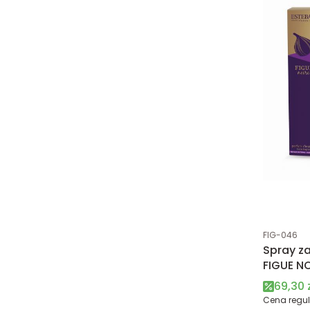
Kod produk
FIG-046
Spray z
FIGUE NO
Paris
Cena 
69,30 
Cena regul