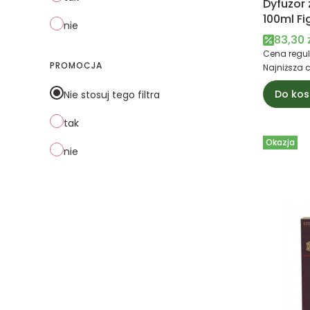
Dyfuzor
100ml Fi
nie
Esteban 
Cena 
83,30 
Cena regul
PROMOCJA
Najniższa 
Do kos
Nie stosuj tego filtra
tak
Okazja
nie