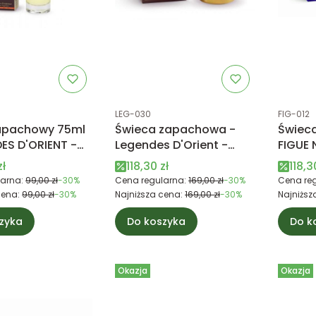
tu
Kod produktu
Kod prod
LEG-030
FIG-012
apachowy 75ml
Świeca zapachowa -
Świec
ES D'ORIENT -
Legendes D'Orient -
FIGUE 
Paris
Esteban Paris
Paris
promocyjna
Cena promocyjna
Cena
zł
118,30 zł
118,3
arna:
99,00 zł
-30%
Cena regularna:
169,00 zł
-30%
Cena reg
cena:
99,00 zł
-30%
Najniższa cena:
169,00 zł
-30%
Najniższ
zyka
Do koszyka
Do k
Okazja
Okazja