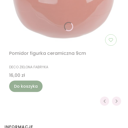
Pomidor figurka ceramiczna 9cm
PRODUCENT
DECO ZIELONA FABRYKA
Cena
16,00 zł
Do koszyka
Linki w stopce
INFORMACJE