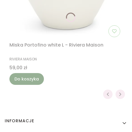
Miska Portofino white L - Riviera Maison
PRODUCENT
RIVIERA MAISON
Cena
59,00 zł
Do koszyka
Linki w stopce
INFORMACJE