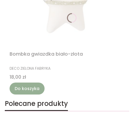
Bombka gwiazdka biało-złota
PRODUCENT
DECO ZIELONA FABRYKA
Cena
18,00 zł
Do koszyka
Polecane produkty