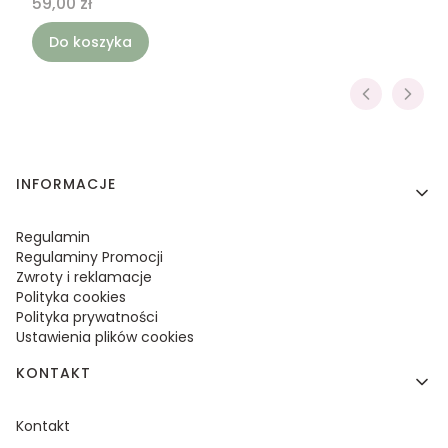
Cena
59,00 zł
Do koszyka
Linki w stopce
INFORMACJE
Regulamin
Regulaminy Promocji
Zwroty i reklamacje
Polityka cookies
Polityka prywatności
Ustawienia plików cookies
KONTAKT
Kontakt