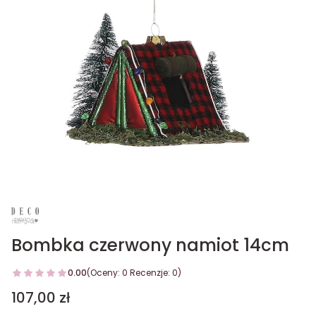
Bombka czerwony namiot 14cm
0.00
(Oceny: 0 Recenzje: 0)
Cena
107,00 zł