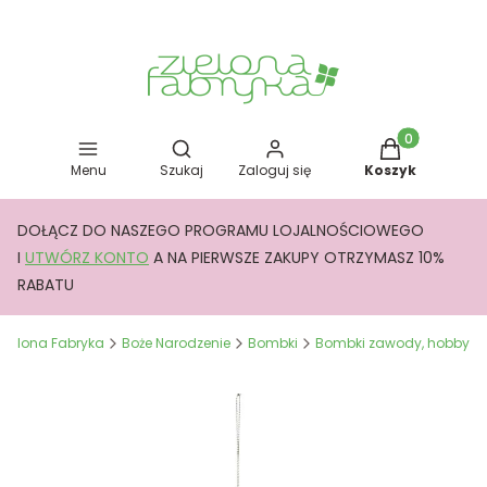
Otwórz wyszukiwarkę
Produkty w kos
Menu
Szukaj
Zaloguj się
Koszyk
DOŁĄCZ DO NASZEGO PROGRAMU LOJALNOŚCIOWEGO
I
UTWÓRZ KONTO
A NA PIERWSZE ZAKUPY OTRZYMASZ 10%
RABATU
Zielona Fabryka
Boże Narodzenie
Bombki
Bombki zawody, hobby