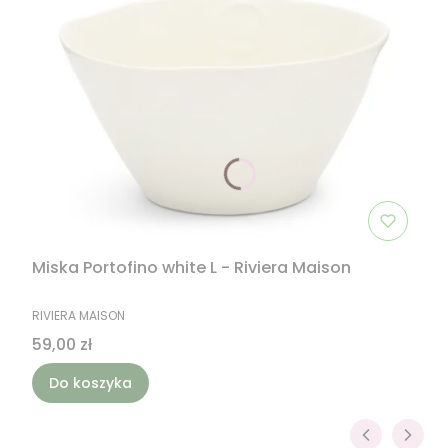
Miska Portofino white L - Riviera Maison
PRODUCENT
RIVIERA MAISON
Cena
59,00 zł
Do koszyka