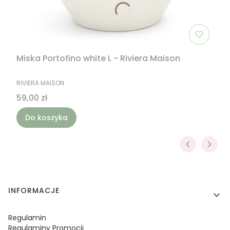
Miska Portofino white L - Riviera Maison
PRODUCENT
RIVIERA MAISON
Cena
59,00 zł
Do koszyka
Linki w stopce
INFORMACJE
Regulamin
Regulaminy Promocji