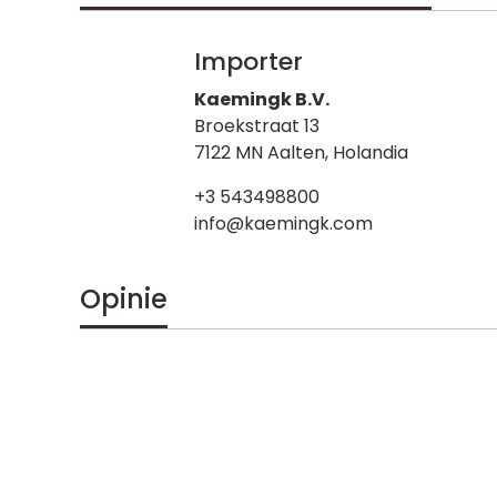
Importer
Kaemingk B.V.
Broekstraat 13
7122 MN Aalten, Holandia
+3 543498800
info@kaemingk.com
Opinie