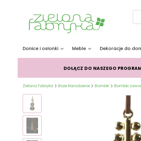
Donice i osłonki
Meble
Dekoracje do do
DOŁĄCZ DO NASZEGO PROGRA
Zielona Fabryka
Boże Narodzenie
Bombki
Bombki zawo