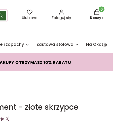
Produkty w koszy
yść
Szukaj
Ulubione
Zaloguj się
Koszyk
e i zapachy
Zastawa stołowa
Na Okazję
Pro
ZAKUPY OTRZYMASZ 10% RABATU
ent - złote skrzypce
je: 0)