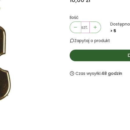
10,00 zł
Ilość
Dostępno
szt.
> 5
Zapytaj o produkt
Czas wysyłki:
48 godzin