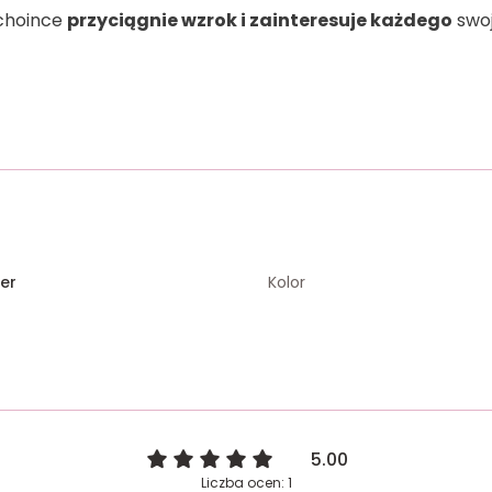
choince
przyciągnie wzrok i zainteresuje każdego
swoj
er
Kolor
5.00
Liczba ocen: 1