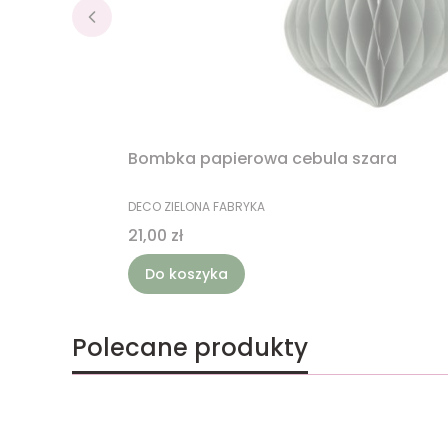
Bombka papierowa cebula szara
PRODUCENT
DECO ZIELONA FABRYKA
Cena
21,00 zł
Do koszyka
Polecane produkty