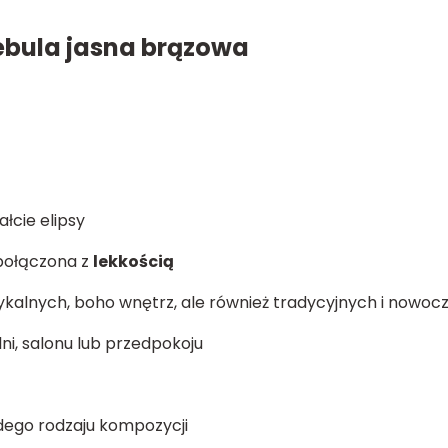
bula jasna brązowa
łcie elipsy
połączona z
lekkością
ykalnych, boho wnętrz, ale również tradycyjnych i nowoc
ni, salonu lub przedpokoju
dego rodzaju kompozycji