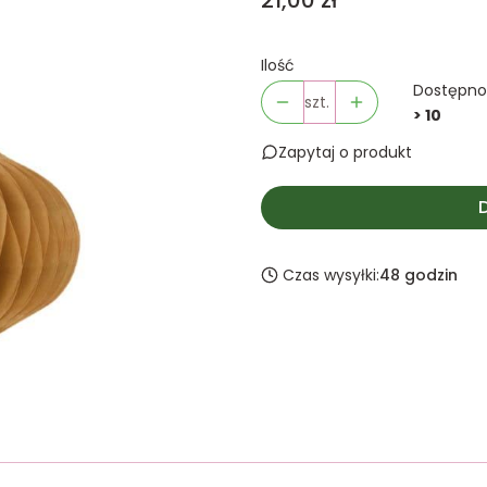
21,00 zł
Ilość
Dostępno
szt.
> 10
Zapytaj o produkt
Czas wysyłki:
48 godzin