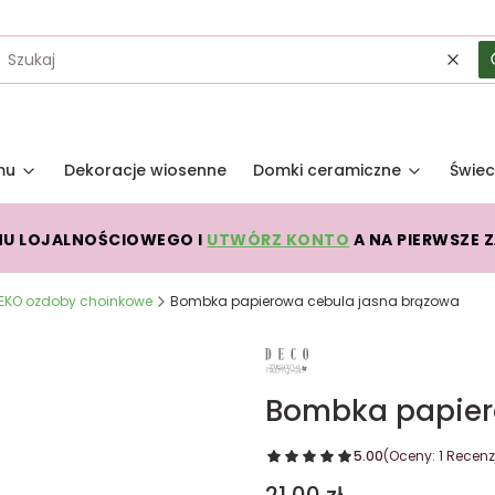
Wycz
mu
Dekoracje wiosenne
Domki ceramiczne
Świec
MU LOJALNOŚCIOWEGO I
UTWÓRZ KONTO
A NA PIERWSZE 
EKO ozdoby choinkowe
Bombka papierowa cebula jasna brązowa
Bombka papier
5.00
(Oceny: 1 Recenzj
Cena