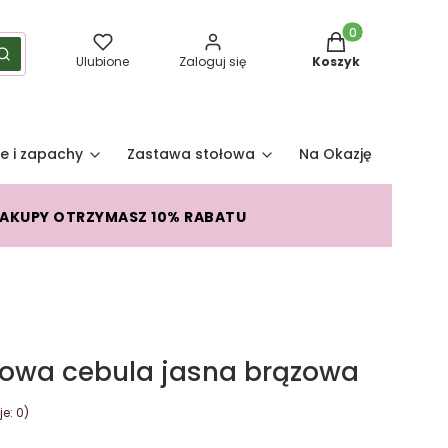
Produkty w koszy
yść
Szukaj
Ulubione
Zaloguj się
Koszyk
e i zapachy
Zastawa stołowa
Na Okazję
Pro
ZAKUPY OTRZYMASZ 10% RABATU
owa cebula jasna brązowa
e: 0)