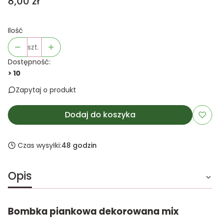
Cena
8,00 zł
Ilość
szt.
Dostępność:
> 10
Zapytaj o produkt
Dodaj do koszyka
Czas wysyłki:
48 godzin
Opis
Bombka piankowa dekorowana mix