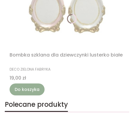
Bombka szklana dla dziewczynki lusterko białe
PRODUCENT
DECO ZIELONA FABRYKA
Cena
19,00 zł
Do koszyka
Polecane produkty