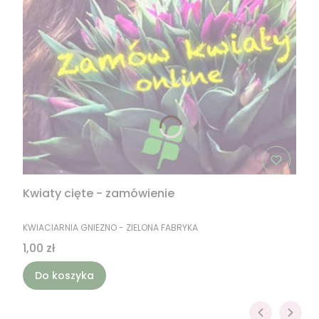
Kwiaty cięte - zamówienie
PRODUCENT
KWIACIARNIA GNIEZNO - ZIELONA FABRYKA
Cena
1,00 zł
Do koszyka