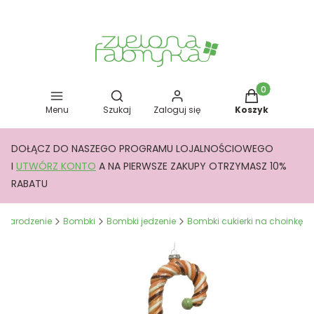
Otwórz wyszukiwarkę
Produkty w kos
Menu
Szukaj
Zaloguj się
Koszyk
DOŁĄCZ DO NASZEGO PROGRAMU LOJALNOŚCIOWEGO
I
UTWÓRZ KONTO
A NA PIERWSZE ZAKUPY OTRZYMASZ 10%
RABATU
e Narodzenie
Bombki
Bombki jedzenie
Bombki cukierki na choinkę