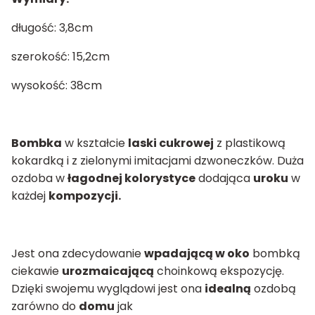
długość: 3,8cm
szerokość: 15,2cm
wysokość: 38cm
Bombka
w kształcie
laski cukrowej
z plastikową
kokardką i z zielonymi imitacjami dzwoneczków. Duża
ozdoba w
łagodnej kolorystyce
dodająca
uroku
w
każdej
kompozycji.
Jest ona zdecydowanie
wpadającą w oko
bombką
ciekawie
urozmaicającą
choinkową ekspozycję.
Dzięki swojemu wyglądowi jest ona
idealną
ozdobą
zarówno do
domu
jak