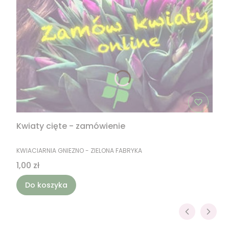
Kwiaty cięte - zamówienie
PRODUCENT
KWIACIARNIA GNIEZNO - ZIELONA FABRYKA
Cena
1,00 zł
Do koszyka