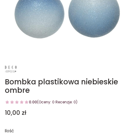
Bombka plastikowa niebieskie
ombre
0.00
(Oceny: 0 Recenzje: 0)
Cena
10,00 zł
Ilość