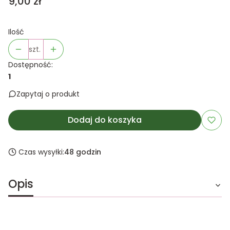
Cena
9,00 zł
Ilość
szt.
Dostępność:
1
Zapytaj o produkt
Dodaj do koszyka
Czas wysyłki:
48 godzin
Opis