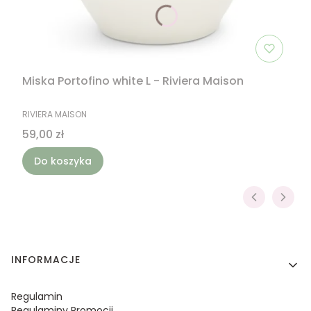
Miska Portofino white L - Riviera Maison
PRODUCENT
RIVIERA MAISON
Cena
59,00 zł
Do koszyka
Linki w stopce
INFORMACJE
Regulamin
Regulaminy Promocji