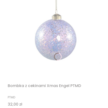
Bombka z cekinami Xmas Engel PTMD
PRODUCENT
PTMD
Cena
32,00 zł