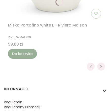
Miska Portofino white L - Riviera Maison
PRODUCENT
RIVIERA MAISON
Cena
59,00 zł
Do koszyka
Linki w stopce
INFORMACJE
Regulamin
Regulaminy Promocji