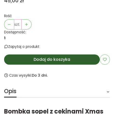
Cena
45,00 zł
Ilość
szt.
Dostępność:
1
Zapytaj o produkt
Dodaj do koszyka
Czas wysyłki:
Do 3 dni.
Opis
Bombka sopel z cekinami Xmas