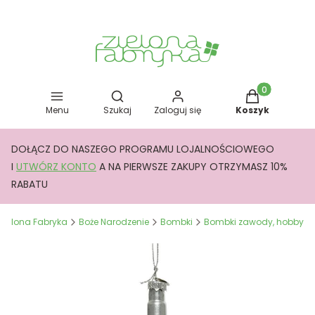
Otwórz wyszukiwarkę
Produkty w kos
Menu
Szukaj
Zaloguj się
Koszyk
DOŁĄCZ DO NASZEGO PROGRAMU LOJALNOŚCIOWEGO
I
UTWÓRZ KONTO
A NA PIERWSZE ZAKUPY OTRZYMASZ 10%
RABATU
Zielona Fabryka
Boże Narodzenie
Bombki
Bombki zawody, hobby