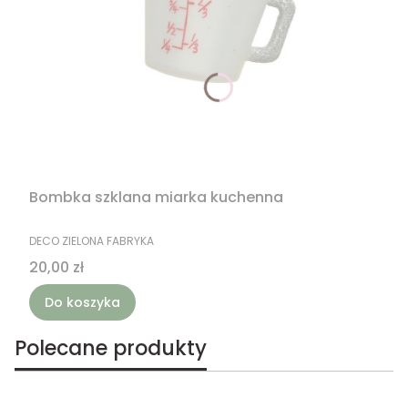
Bombka szklana miarka kuchenna
PRODUCENT
DECO ZIELONA FABRYKA
Cena
20,00 zł
Do koszyka
Polecane produkty