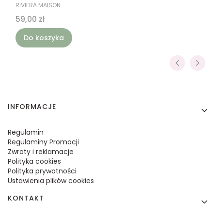
PRODUCENT
RIVIERA MAISON
Cena
59,00 zł
Do koszyka
Linki w stopce
INFORMACJE
Regulamin
Regulaminy Promocji
Zwroty i reklamacje
Polityka cookies
Polityka prywatności
Ustawienia plików cookies
KONTAKT