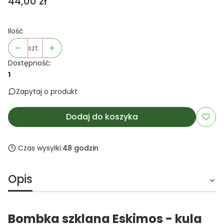
Cena
44,00 zł
Ilość
szt.
Dostępność:
1
Zapytaj o produkt
Dodaj do koszyka
Czas wysyłki:
48 godzin
Opis
Bombka szklana Eskimos - kula