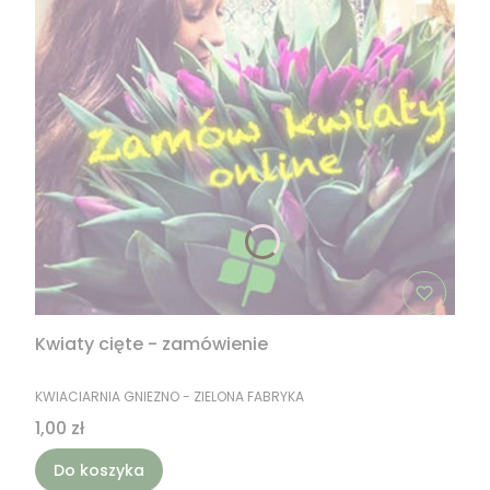
Kwiaty cięte - zamówienie
PRODUCENT
KWIACIARNIA GNIEZNO - ZIELONA FABRYKA
Cena
1,00 zł
Do koszyka