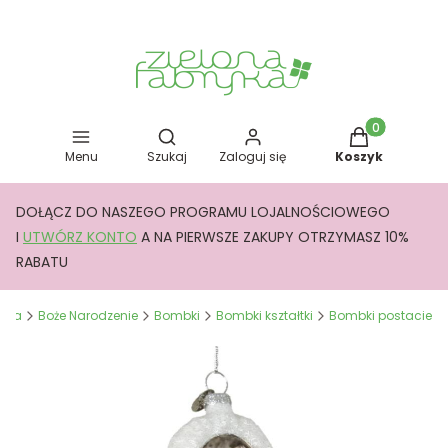
Otwórz wyszukiwarkę
Produkty w kos
Menu
Szukaj
Zaloguj się
Koszyk
DOŁĄCZ DO NASZEGO PROGRAMU LOJALNOŚCIOWEGO
I
UTWÓRZ KONTO
A NA PIERWSZE ZAKUPY OTRZYMASZ 10%
RABATU
ryka
Boże Narodzenie
Bombki
Bombki kształtki
Bombki postacie