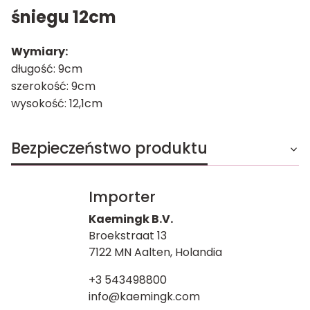
śniegu 12cm
Wymiary:
długość: 9cm
szerokość: 9cm
wysokość: 12,1cm
Bezpieczeństwo produktu
Importer
Kaemingk B.V.
Broekstraat 13
7122 MN Aalten, Holandia
+3 543498800
info@kaemingk.com