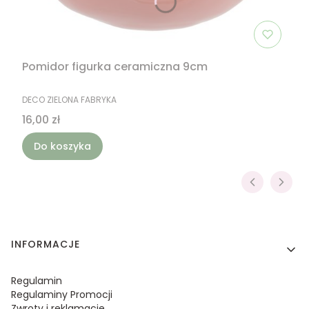
Pomidor figurka ceramiczna 9cm
PRODUCENT
DECO ZIELONA FABRYKA
Cena
16,00 zł
Do koszyka
Linki w stopce
INFORMACJE
Regulamin
Regulaminy Promocji
Zwroty i reklamacje