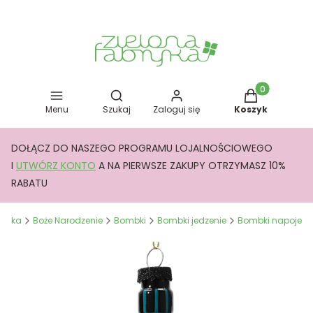
Otwórz wyszukiwarkę
Produkty w kos
Menu
Szukaj
Zaloguj się
Koszyk
DOŁĄCZ DO NASZEGO PROGRAMU LOJALNOŚCIOWEGO
I
UTWÓRZ KONTO
A NA PIERWSZE ZAKUPY OTRZYMASZ 10%
RABATU
bryka
Boże Narodzenie
Bombki
Bombki jedzenie
Bombki napoje