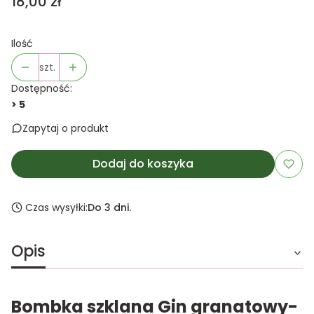
Cena
18,00 zł
Ilość
szt.
Dostępność:
> 5
Zapytaj o produkt
Dodaj do koszyka
Czas wysyłki:
Do 3 dni.
Opis
Bombka szklana Gin granatowy-