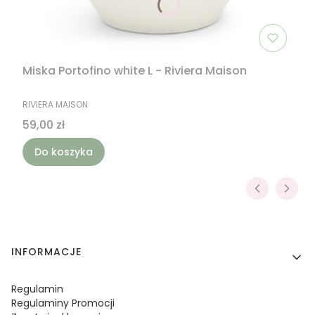
Miska Portofino white L - Riviera Maison
PRODUCENT
RIVIERA MAISON
Cena
59,00 zł
Do koszyka
Linki w stopce
INFORMACJE
Regulamin
Regulaminy Promocji