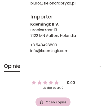
biuro@zielonafabryka.pl
Importer
Kaemingk B.V.
Broekstraat 13
7122 MN Aalten, Holandia
+3 543498800
info@kaemingk.com
Opinie
0.00
Liczba ocen: 0
Oceń i opisz