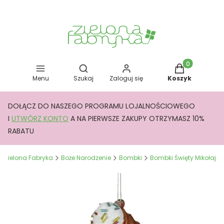
Otwórz wyszukiwarkę
Produkty w kos
Menu
Szukaj
Zaloguj się
Koszyk
DOŁĄCZ DO NASZEGO PROGRAMU LOJALNOŚCIOWEGO
I
UTWÓRZ KONTO
A NA PIERWSZE ZAKUPY OTRZYMASZ 10%
RABATU
Zielona Fabryka
Boże Narodzenie
Bombki
Bombki Święty Mikołaj