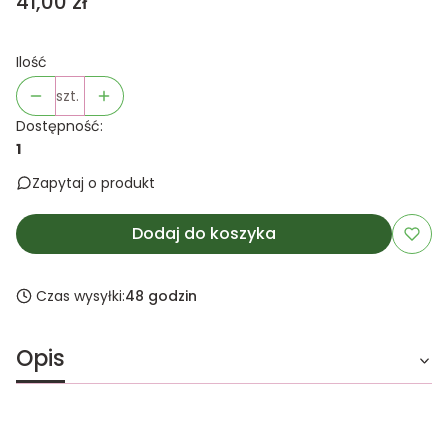
Cena
41,00 zł
Ilość
szt.
Dostępność:
1
Zapytaj o produkt
Dodaj do koszyka
Czas wysyłki:
48 godzin
Opis