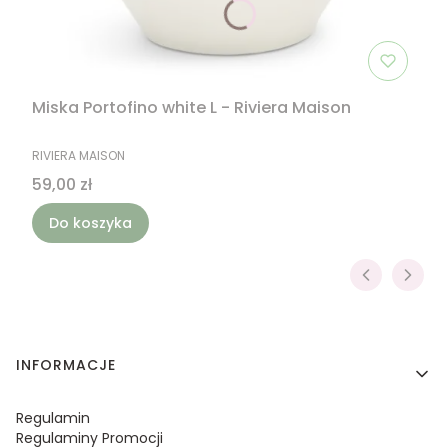
Miska Portofino white L - Riviera Maison
PRODUCENT
RIVIERA MAISON
Cena
59,00 zł
Do koszyka
Linki w stopce
INFORMACJE
Regulamin
Regulaminy Promocji