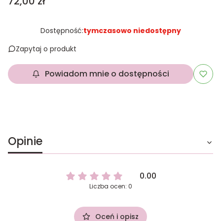
Cena
72,00 zł
Dostępność:
tymczasowo niedostępny
Zapytaj o produkt
Powiadom mnie o dostępności
Opinie
0.00
Liczba ocen: 0
Oceń i opisz