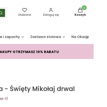
Produkty w koszy
yść
Szukaj
Ulubione
Zaloguj się
Koszyk
e i zapachy
Zastawa stołowa
Na Okazję
Pro
ZAKUPY OTRZYMASZ 10% RABATU
 - Święty Mikołaj drwal
je: 0)