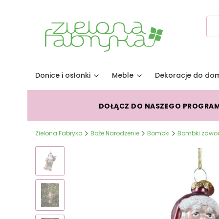
Donice i osłonki
Meble
Dekoracje do do
DOŁĄCZ DO NASZEGO PROGRA
Zielona Fabryka
Boże Narodzenie
Bombki
Bombki zawo