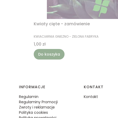
Kwiaty cięte - zamówienie
PRODUCENT
KWIACIARNIA GNIEZNO - ZIELONA FABRYKA
Cena
1,00 zł
Do koszyka
Linki w stopce
INFORMACJE
KONTAKT
Regulamin
Kontakt
Regulaminy Promocji
Zwroty i reklamacje
Polityka cookies
Polityka prywatności