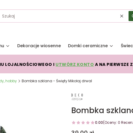
Wycz
mu
Dekoracje wiosenne
Domki ceramiczne
Świec
MU LOJALNOŚCIOWEGO I
UTWÓRZ KONTO
A NA PIERWSZE 
dy, hobby
Bombka szklana - Święty Mikołaj drwal
Bombka szklana
0.00
(Oceny: 0 Recenz
Cena