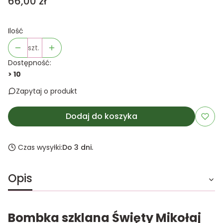
Cena
66,00 zł
Ilość
szt.
Dostępność:
> 10
Zapytaj o produkt
Dodaj do koszyka
Czas wysyłki:
Do 3 dni.
Opis
Bombka szklana Święty Mikołaj