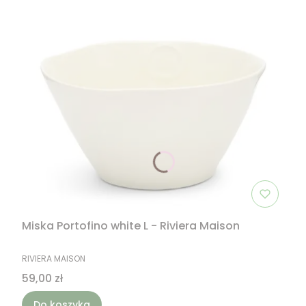
Miska Portofino white L - Riviera Maison
PRODUCENT
RIVIERA MAISON
Cena
59,00 zł
Do koszyka