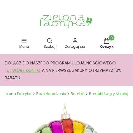
Otwórz wyszukiwarkę
Produkty w kos
Menu
Szukaj
Zaloguj się
Koszyk
DOŁĄCZ DO NASZEGO PROGRAMU LOJALNOŚCIOWEGO
I
UTWÓRZ KONTO
A NA PIERWSZE ZAKUPY OTRZYMASZ 10%
RABATU
Zielona Fabryka
Boże Narodzenie
Bombki
Bombki Święty Mikołaj