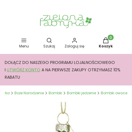
Otwórz wyszukiwarkę
Produkty w kos
Menu
Szukaj
Zaloguj się
Koszyk
DOŁĄCZ DO NASZEGO PROGRAMU LOJALNOŚCIOWEGO
I
UTWÓRZ KONTO
A NA PIERWSZE ZAKUPY OTRZYMASZ 10%
RABATU
abryka
Boże Narodzenie
Bombki
Bombki jedzenie
Bombki owoce