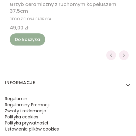
Grzyb ceramiczny z ruchomym kapeluszem
37,5cm
PRODUCENT
DECO ZIELONA FABRYKA
Cena
49,00 zł
Do koszyka
Linki w stopce
INFORMACJE
Regulamin
Regulaminy Promocji
Zwroty i reklamacje
Polityka cookies
Polityka prywatności
Ustawienia plików cookies