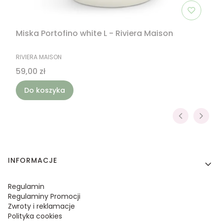
Miska Portofino white L - Riviera Maison
PRODUCENT
RIVIERA MAISON
Cena
59,00 zł
Do koszyka
Linki w stopce
INFORMACJE
Regulamin
Regulaminy Promocji
Zwroty i reklamacje
Polityka cookies