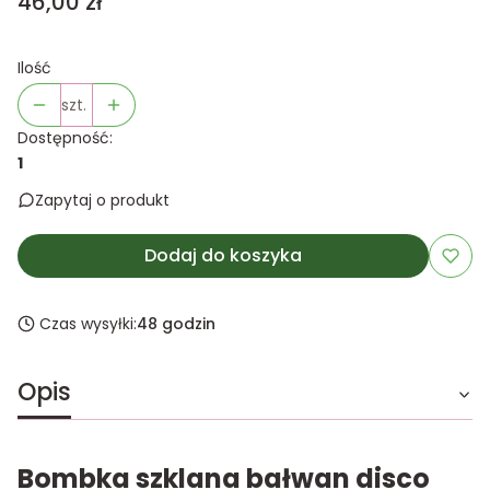
Cena
46,00 zł
Ilość
szt.
Dostępność:
1
Zapytaj o produkt
Dodaj do koszyka
Czas wysyłki:
48 godzin
Opis
Bombka szklana bałwan disco