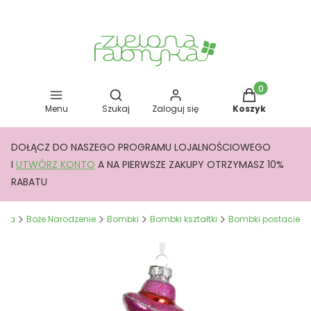
Otwórz wyszukiwarkę
Produkty w kos
Menu
Szukaj
Zaloguj się
Koszyk
DOŁĄCZ DO NASZEGO PROGRAMU LOJALNOŚCIOWEGO
I
UTWÓRZ KONTO
A NA PIERWSZE ZAKUPY OTRZYMASZ 10%
RABATU
ryka
Boże Narodzenie
Bombki
Bombki kształtki
Bombki postacie