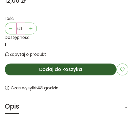
Cena
12,00 zł
Ilość
szt.
Dostępność:
1
Zapytaj o produkt
Dodaj do koszyka
Czas wysyłki:
48 godzin
Opis