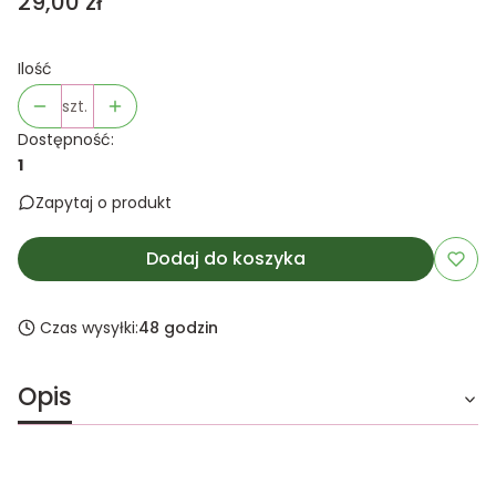
Cena
29,00 zł
Ilość
szt.
Dostępność:
1
Zapytaj o produkt
Dodaj do koszyka
Czas wysyłki:
48 godzin
Opis