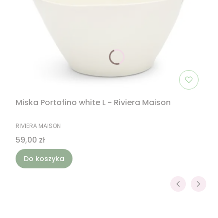
Miska Portofino white L - Riviera Maison
PRODUCENT
RIVIERA MAISON
Cena
59,00 zł
Do koszyka