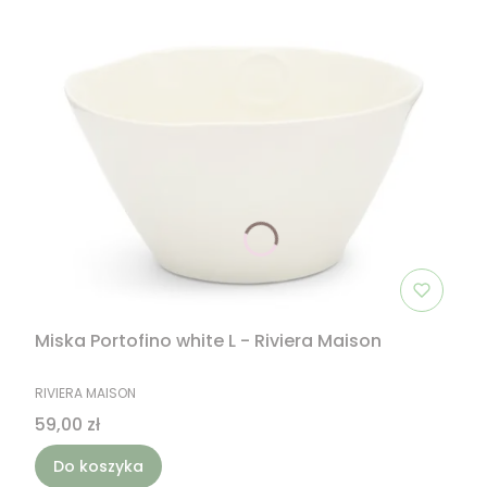
Miska Portofino white L - Riviera Maison
PRODUCENT
RIVIERA MAISON
Cena
59,00 zł
Do koszyka