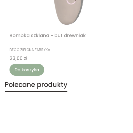
Bombka szklana - but drewniak
PRODUCENT
DECO ZIELONA FABRYKA
Cena
23,00 zł
Do koszyka
Polecane produkty