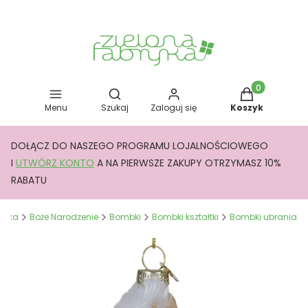
Otwórz wyszukiwarkę
Produkty w kos
Menu
Szukaj
Zaloguj się
Koszyk
DOŁĄCZ DO NASZEGO PROGRAMU LOJALNOŚCIOWEGO
I
UTWÓRZ KONTO
A NA PIERWSZE ZAKUPY OTRZYMASZ 10%
RABATU
bryka
Boże Narodzenie
Bombki
Bombki kształtki
Bombki ubrania