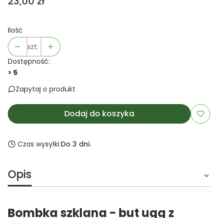
Cena
23,00 zł
Ilość
szt.
Dostępność:
> 5
Zapytaj o produkt
Dodaj do koszyka
Czas wysyłki:
Do 3 dni.
Opis
Bombka szklana - but ugg z