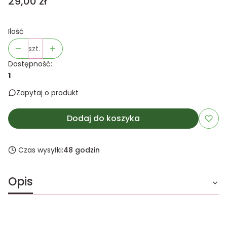
Cena
29,00 zł
Ilość
szt.
Dostępność:
1
Zapytaj o produkt
Dodaj do koszyka
Czas wysyłki:
48 godzin
Opis