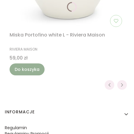
Miska Portofino white L - Riviera Maison
PRODUCENT
RIVIERA MAISON
Cena
59,00 zł
Do koszyka
Linki w stopce
INFORMACJE
Regulamin
Regulaminy Promocji