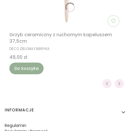
Grzyb ceramiczny z ruchomym kapeluszem
37,5cm
PRODUCENT
DECO ZIELONA FABRYKA
Cena
49,00 zł
Do koszyka
Linki w stopce
INFORMACJE
Regulamin