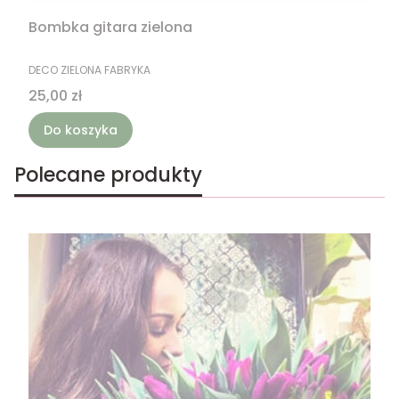
Bombka gitara zielona
PRODUCENT
DECO ZIELONA FABRYKA
Cena
25,00 zł
Do koszyka
Polecane produkty