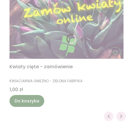
Kwiaty cięte - zamówienie
PRODUCENT
KWIACIARNIA GNIEZNO - ZIELONA FABRYKA
Cena
1,00 zł
Do koszyka