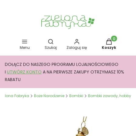
Otwórz wyszukiwarkę
Produkty w kos
Menu
Szukaj
Zaloguj się
Koszyk
DOŁĄCZ DO NASZEGO PROGRAMU LOJALNOŚCIOWEGO
I
UTWÓRZ KONTO
A NA PIERWSZE ZAKUPY OTRZYMASZ 10%
RABATU
Zielona Fabryka
Boże Narodzenie
Bombki
Bombki zawody, hobby