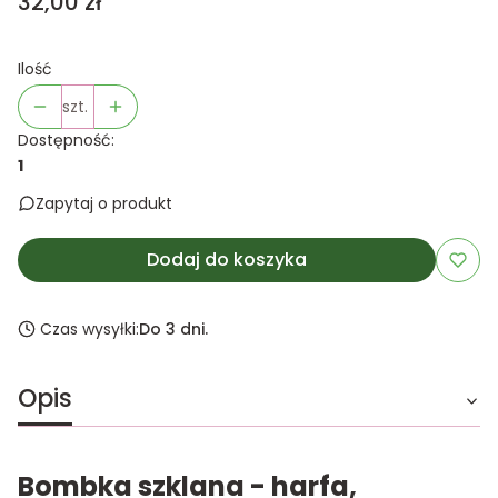
Cena
32,00 zł
Ilość
szt.
Dostępność:
1
Zapytaj o produkt
Dodaj do koszyka
Czas wysyłki:
Do 3 dni.
Opis
Bombka szklana - harfa,