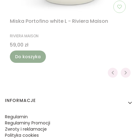
Miska Portofino white L - Riviera Maison
PRODUCENT
RIVIERA MAISON
Cena
59,00 zł
Do koszyka
Linki w stopce
INFORMACJE
Regulamin
Regulaminy Promocji
Zwroty i reklamacje
Polityka cookies