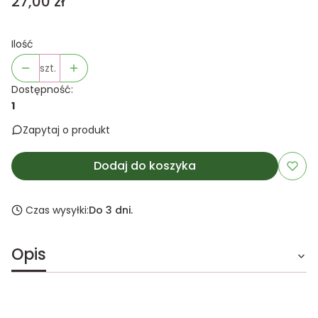
Cena
27,00 zł
Ilość
szt.
Dostępność:
1
Zapytaj o produkt
Dodaj do koszyka
Czas wysyłki:
Do 3 dni.
Opis