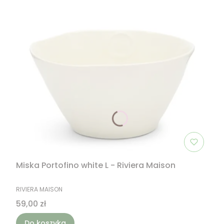
Miska Portofino white L - Riviera Maison
PRODUCENT
RIVIERA MAISON
Cena
59,00 zł
Do koszyka