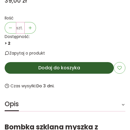
Cena
39,00 zł
Ilość
szt.
Dostępność:
> 2
Zapytaj o produkt
Dodaj do koszyka
Czas wysyłki:
Do 3 dni.
Opis
Bombka szklana myszka z