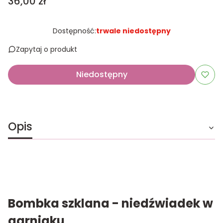
Cena
36,00 zł
Dostępność:
trwale niedostępny
Zapytaj o produkt
Niedostępny
Opis
Bombka szklana - niedźwiadek w
garniaku