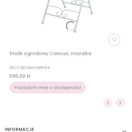
Stolik ogrodowy Cancun, mozaika
PRODUCENT
DECO ZIELONA FABRYKA
Cena
595,00 zł
Powiadom mnie o dostępności
Linki w stopce
INFORMACJE