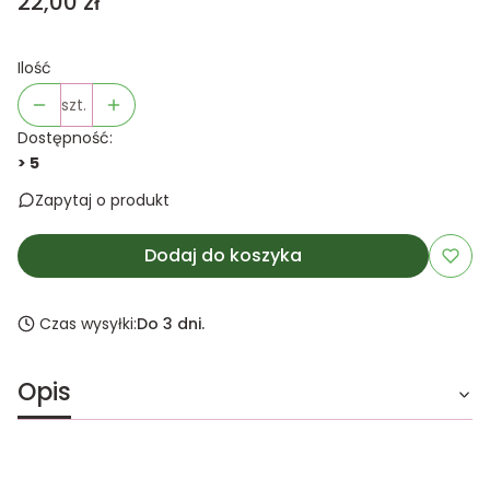
Cena
22,00 zł
Ilość
szt.
Dostępność:
> 5
Zapytaj o produkt
Dodaj do koszyka
Czas wysyłki:
Do 3 dni.
Opis