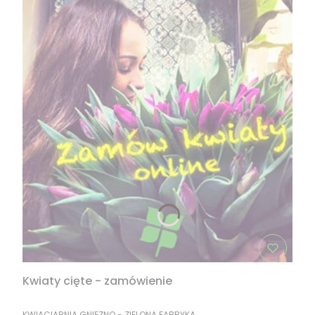
Kwiaty cięte - zamówienie
PRODUCENT
KWIACIARNIA GNIEZNO - ZIELONA FABRYKA