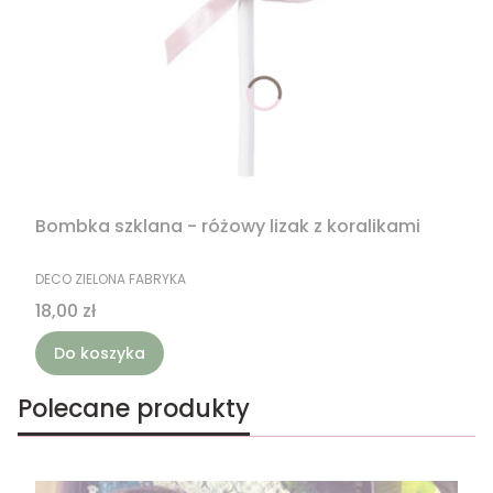
Bombka szklana - różowy lizak z koralikami
PRODUCENT
DECO ZIELONA FABRYKA
Cena
18,00 zł
Do koszyka
Polecane produkty