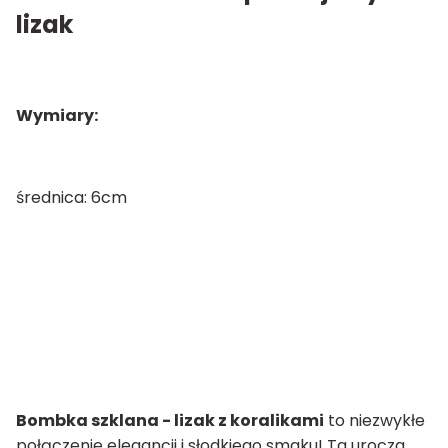
lizak
Wymiary:
średnica: 6cm
Bombka szklana - lizak z koralikami
to niezwykłe
połączenie elegancji i słodkiego smaku! Ta urocza