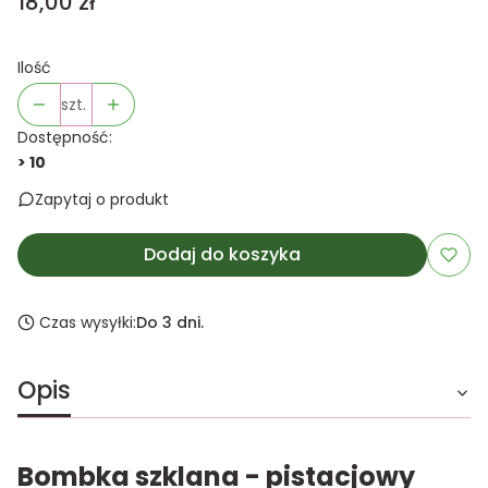
Cena
18,00 zł
Ilość
szt.
Dostępność:
> 10
Zapytaj o produkt
Dodaj do koszyka
Czas wysyłki:
Do 3 dni.
Opis
Bombka szklana - pistacjowy