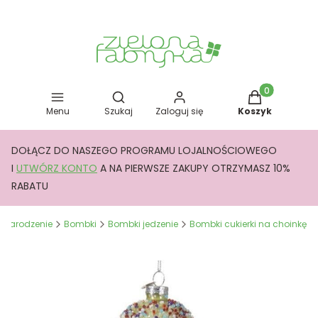
Otwórz wyszukiwarkę
Produkty w kos
Menu
Szukaj
Zaloguj się
Koszyk
DOŁĄCZ DO NASZEGO PROGRAMU LOJALNOŚCIOWEGO
I
UTWÓRZ KONTO
A NA PIERWSZE ZAKUPY OTRZYMASZ 10%
RABATU
e Narodzenie
Bombki
Bombki jedzenie
Bombki cukierki na choinkę