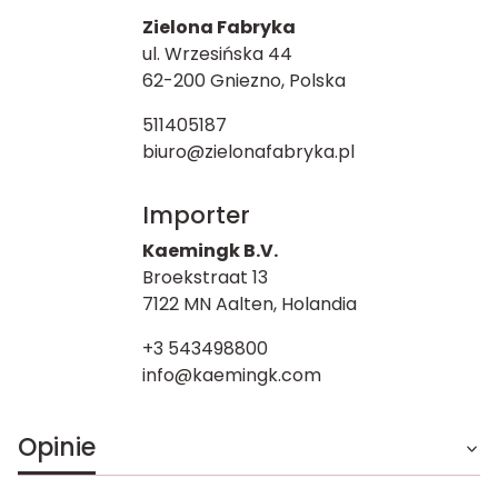
Zielona Fabryka
ul. Wrzesińska 44
62-200 Gniezno, Polska
511405187
biuro@zielonafabryka.pl
Importer
Kaemingk B.V.
Broekstraat 13
7122 MN Aalten, Holandia
+3 543498800
info@kaemingk.com
Opinie