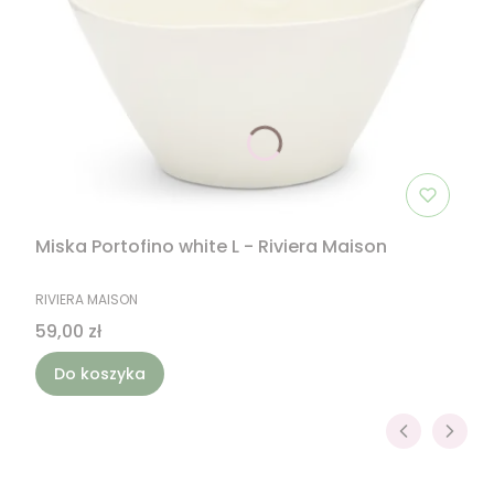
Miska Portofino white L - Riviera Maison
PRODUCENT
RIVIERA MAISON
Cena
59,00 zł
Do koszyka