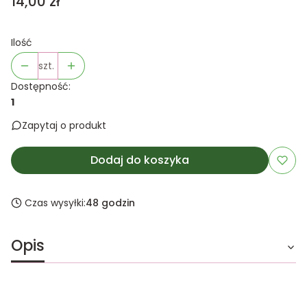
Cena
14,00 zł
Ilość
szt.
Dostępność:
1
Zapytaj o produkt
Dodaj do koszyka
Czas wysyłki:
48 godzin
Opis