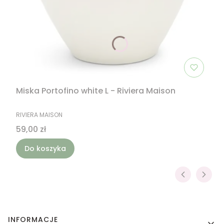
Miska Portofino white L - Riviera Maison
PRODUCENT
RIVIERA MAISON
Cena
59,00 zł
Do koszyka
Linki w stopce
INFORMACJE