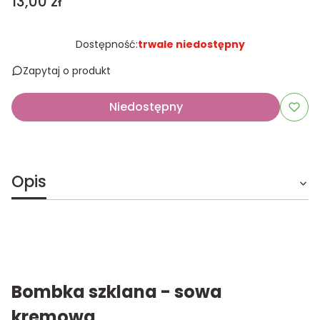
Cena
13,00 zł
Dostępność:
trwale niedostępny
Zapytaj o produkt
Niedostępny
Opis
Bombka szklana - sowa
kremowa