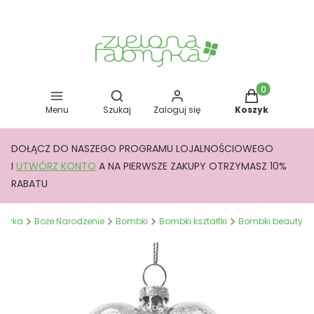
Otwórz wyszukiwarkę
Produkty w kos
Menu
Szukaj
Zaloguj się
Koszyk
DOŁĄCZ DO NASZEGO PROGRAMU LOJALNOŚCIOWEGO
I
UTWÓRZ KONTO
A NA PIERWSZE ZAKUPY OTRZYMASZ 10%
RABATU
abryka
Boże Narodzenie
Bombki
Bombki kształtki
Bombki beauty