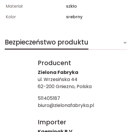
Materiał
szkło
Kolor
srebrny
Bezpieczeństwo produktu
Producent
Zielona Fabryka
ul. Wrzesińska 44
62-200 Gniezno, Polska
511405187
biuro@zielonafabryka.pl
Importer
Kaemingk B.V.