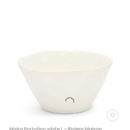
Miska Portofino white L - Riviera Maison