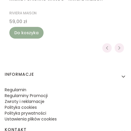
PRODUCENT
RIVIERA MAISON
Cena
59,00 zł
Do koszyka
Linki w stopce
INFORMACJE
Regulamin
Regulaminy Promocji
Zwroty i reklamacje
Polityka cookies
Polityka prywatności
Ustawienia plików cookies
KONTAKT