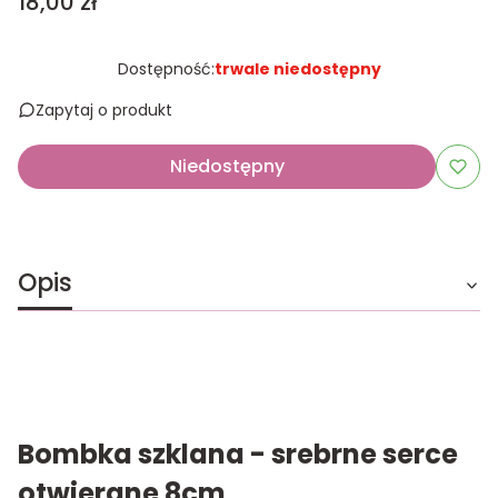
Cena
18,00 zł
Dostępność:
trwale niedostępny
Zapytaj o produkt
Niedostępny
Opis
Bombka szklana - srebrne serce
otwierane 8cm