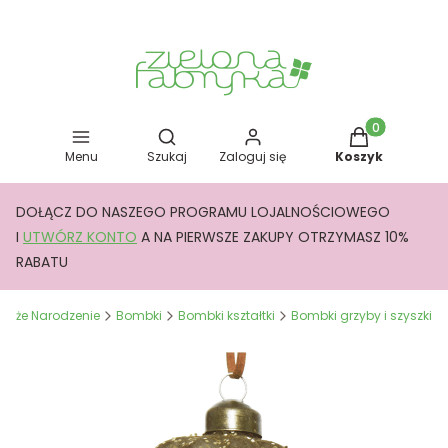
Otwórz wyszukiwarkę
Produkty w kos
Menu
Szukaj
Zaloguj się
Koszyk
DOŁĄCZ DO NASZEGO PROGRAMU LOJALNOŚCIOWEGO
I
UTWÓRZ KONTO
A NA PIERWSZE ZAKUPY OTRZYMASZ 10%
RABATU
Boże Narodzenie
Bombki
Bombki kształtki
Bombki grzyby i szyszki