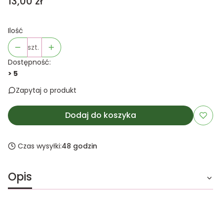
Cena
13,00 zł
Ilość
szt.
Dostępność:
> 5
Zapytaj o produkt
Dodaj do koszyka
Czas wysyłki:
48 godzin
Opis