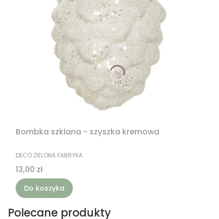
Bombka szklana - szyszka kremowa
PRODUCENT
DECO ZIELONA FABRYKA
Cena
13,00 zł
Do koszyka
Polecane produkty