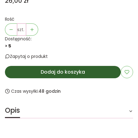
Cena
26,00 zł
Ilość
szt.
Dostępność:
> 5
Zapytaj o produkt
Dodaj do koszyka
Czas wysyłki:
48 godzin
Opis