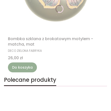
Bombka szklana z brokatowym motylem -
matcha, mat
PRODUCENT
DECO ZIELONA FABRYKA
Cena
26,00 zł
Do koszyka
Polecane produkty