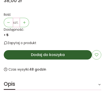
Cena
38,00 zł
Ilość
szt.
Dostępność:
> 5
Zapytaj o produkt
Dodaj do koszyka
Czas wysyłki:
48 godzin
Opis