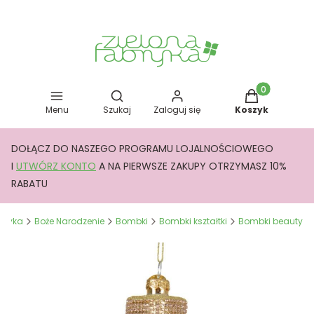
Otwórz wyszukiwarkę
Produkty w kos
Menu
Szukaj
Zaloguj się
Koszyk
DOŁĄCZ DO NASZEGO PROGRAMU LOJALNOŚCIOWEGO
I
UTWÓRZ KONTO
A NA PIERWSZE ZAKUPY OTRZYMASZ 10%
RABATU
abryka
Boże Narodzenie
Bombki
Bombki kształtki
Bombki beauty