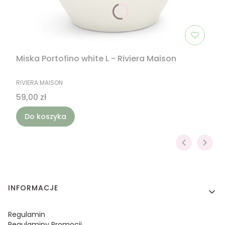
Miska Portofino white L - Riviera Maison
PRODUCENT
RIVIERA MAISON
Cena
59,00 zł
Do koszyka
Linki w stopce
INFORMACJE
Regulamin
Regulaminy Promocji